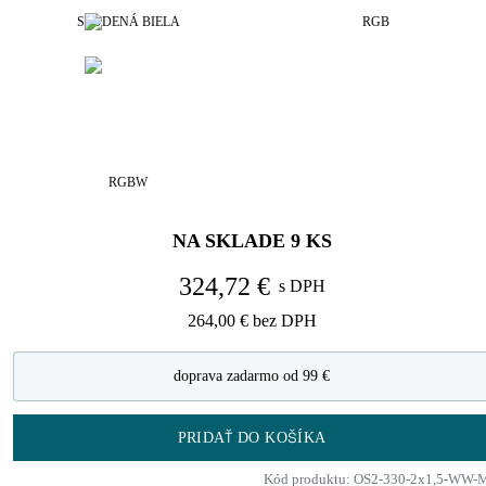
STUDENÁ BIELA
RGB
RGBW
NA SKLADE
9
KS
324,72 €
s DPH
264,00 €
bez DPH
doprava zadarmo od 99 €
PRIDAŤ DO KOŠÍKA
Kód produktu: OS2-330-2x1,5-WW-