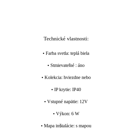
Technické vlastnosti:
•
Farba svetla
:
teplá biela
•
Stmievateľné
:
áno
•
Kolekcia
:
hviezdne nebo
•
IP krytie
:
IP40
•
Vstupné napätie
:
12V
•
Výkon
:
6 W
•
Mapa inštalácie
:
s mapou