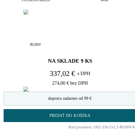
STUDENÁ BIELA
RGB
RGBW
NA SKLADE
9
KS
337,02 €
s DPH
274,00 €
bez DPH
doprava zadarmo od 99 €
PRIDAŤ DO KOŠÍKA
Kód produktu: OS2-330-2x1,5-RGBW-