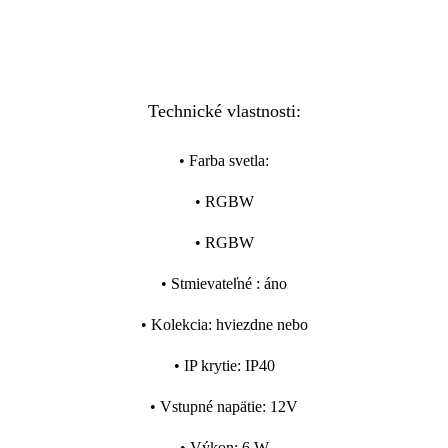
Technické vlastnosti:
•
Farba svetla
:
•
RGBW
•
RGBW
•
Stmievateľné
:
áno
•
Kolekcia
:
hviezdne nebo
•
IP krytie
:
IP40
•
Vstupné napätie
:
12V
•
Výkon
:
6 W