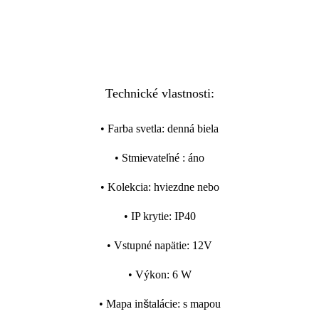
Technické vlastnosti:
•
Farba svetla
:
denná biela
•
Stmievateľné
:
áno
•
Kolekcia
:
hviezdne nebo
•
IP krytie
:
IP40
•
Vstupné napätie
:
12V
•
Výkon
:
6 W
•
Mapa inštalácie
:
s mapou