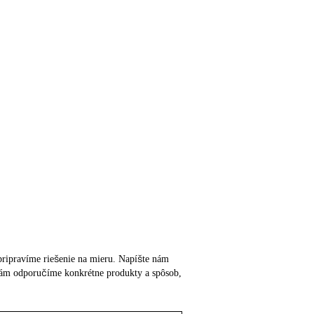
m pripravíme riešenie na mieru. Napíšte nám
o vám odporučíme konkrétne produkty a spôsob,