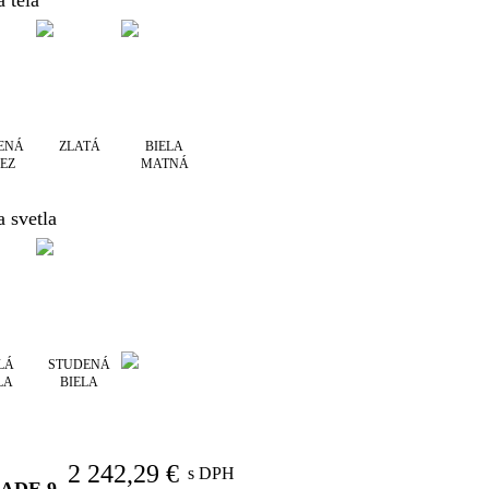
 tela
ENÁ
ZLATÁ
BIELA
EZ
MATNÁ
a svetla
LÁ
STUDENÁ
LA
BIELA
2 242,29 €
s DPH