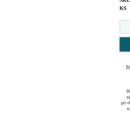
SK
KS
Pr
D
z
pri 
n