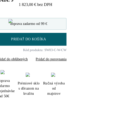
LADE
9
1 823,00 €
bez DPH
doprava zadarmo od 99 €
PRIDAŤ DO KOŠÍKA
Kód produktu: SW03-C-W-CW
idať do obľúbených
Pridať do porovnania
oprava
Prémiové sklo
Ručná výroba
adarmo
s dôrazom na
od
objednávke
kvalitu
majstrov
ad 50€