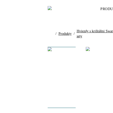
PRODU
Hviezdy s krištáľmi Swa
/
Produkty
/
sety