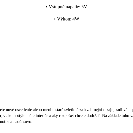
•
Vstupné napätie
:
5V
•
Výkon
:
4W
ete nové osvetlenie alebo meníte staré svietidlá za kvalitnejší dizajn, radi vá
tlo, v akom štýle máte interiér a aký rozpočet chcete dodržať. Na základe toh
dnotne a nadčasovo.