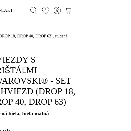
NTAKT
P 18, DROP 40, DROP 63), studená
IEZDY S
IŠTÁĽMI
AROVSKI® - SET
 HVIEZD (DROP 18,
OP 40, DROP 63)
ená biela, biela matná