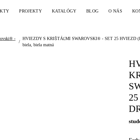
KTY
PROJEKTY
KATALÓGY
BLOG
O NÁS
KO
rovski® -
HVIEZDY S KRIŠTÁĽMI SWAROVSKI® - SET 25 HVIEZD (DRO
/
biela, biela matná
HV
KR
SW
25
DR
stud