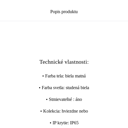
Popis produktu
Technické vlastnosti:
•
Farba tela
:
biela matná
•
Farba svetla
:
studená biela
•
Stmievateľné
:
áno
•
Kolekcia
:
hviezdne nebo
•
IP krytie
:
IP65