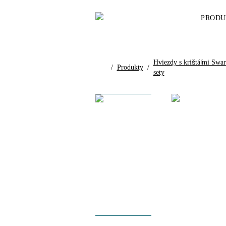
PRODU
Hviezdy s krištáľmi Swa
/
Produkty
/
sety