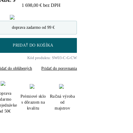
LADE
9
1 698,00 €
bez DPH
doprava zadarmo od 99 €
PRIDAŤ DO KOŠÍKA
Kód produktu: SW03-C-G-CW
idať do obľúbených
Pridať do porovnania
oprava
Prémiové sklo
Ručná výroba
adarmo
s dôrazom na
od
objednávke
kvalitu
majstrov
ad 50€