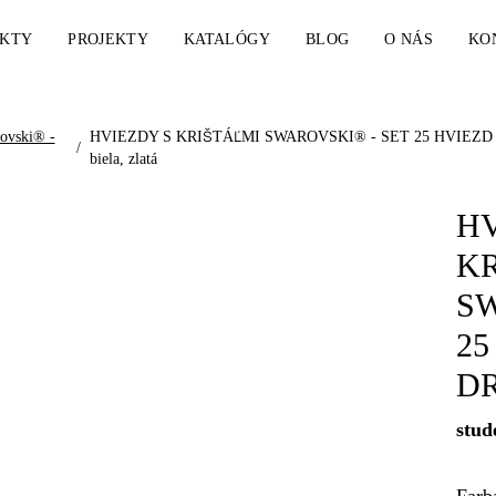
KTY
PROJEKTY
KATALÓGY
BLOG
O NÁS
KO
rovski® -
HVIEZDY S KRIŠTÁĽMI SWAROVSKI® - SET 25 HVIEZD (DR
/
biela, zlatá
HV
KR
SW
25
DR
stud