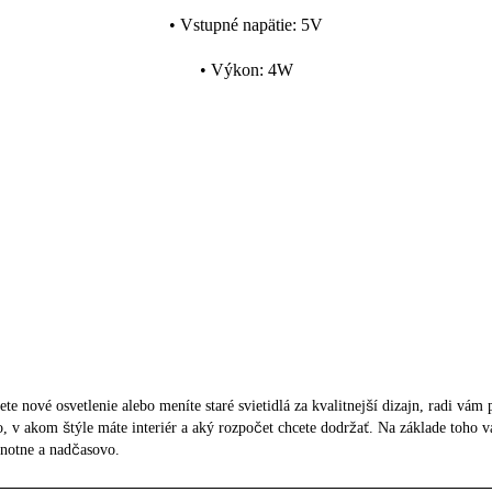
•
Vstupné napätie
:
5V
•
Výkon
:
4W
ete nové osvetlenie alebo meníte staré svietidlá za kvalitnejší dizajn, radi vá
tlo, v akom štýle máte interiér a aký rozpočet chcete dodržať. Na základe toh
dnotne a nadčasovo.