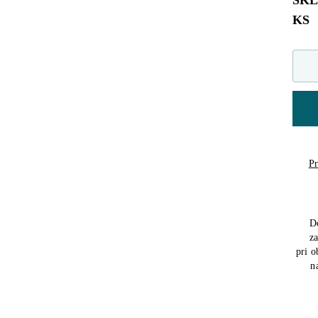
SK
KS
Pr
D
z
pri 
n