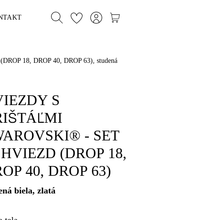
NTAKT
OP 18, DROP 40, DROP 63), studená
IEZDY S
IŠTÁĽMI
AROVSKI® - SET
 HVIEZD (DROP 18,
OP 40, DROP 63)
ená biela, zlatá