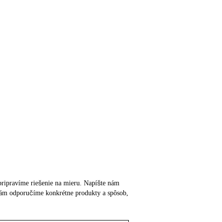
m pripravíme riešenie na mieru. Napíšte nám
o vám odporučíme konkrétne produkty a spôsob,