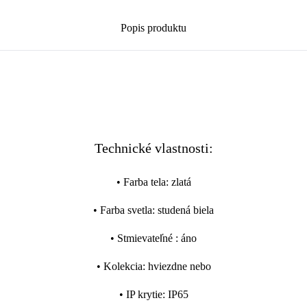
Popis produktu
Technické vlastnosti:
•
Farba tela
:
zlatá
•
Farba svetla
:
studená biela
•
Stmievateľné
:
áno
•
Kolekcia
:
hviezdne nebo
•
IP krytie
:
IP65