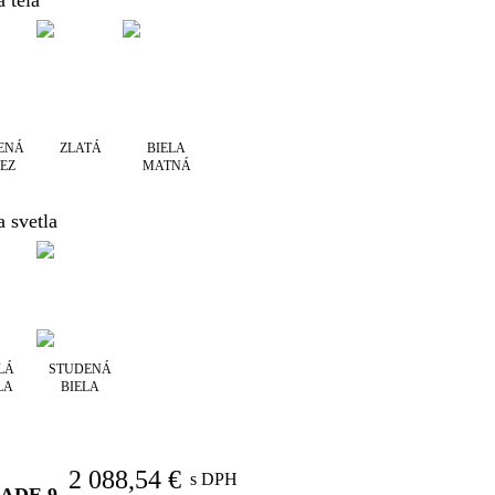
 tela
ENÁ
ZLATÁ
BIELA
EZ
MATNÁ
a svetla
LÁ
STUDENÁ
LA
BIELA
2 088,54 €
s DPH