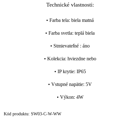
Technické vlastnosti:
•
Farba tela
:
biela matná
•
Farba svetla
:
teplá biela
•
Stmievateľné
:
áno
•
Kolekcia
:
hviezdne nebo
•
IP krytie
:
IP65
•
Vstupné napätie
:
5V
•
Výkon
:
4W
Kód produktu:
SW03-C-W-WW