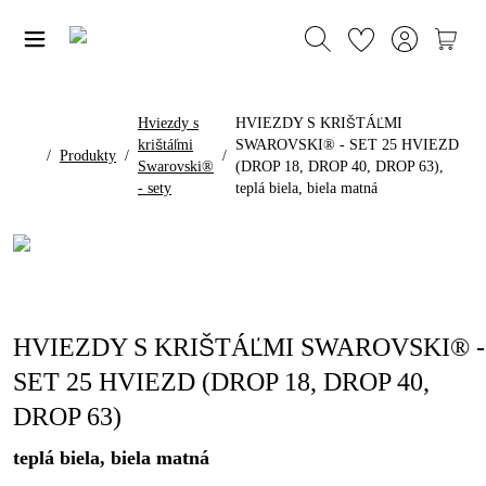
Hviezdy s
HVIEZDY S KRIŠTÁĽMI
krištáľmi
SWAROVSKI® - SET 25 HVIEZD
/
Produkty
/
/
Swarovski®
(DROP 18, DROP 40, DROP 63),
- sety
teplá biela, biela matná
HVIEZDY S KRIŠTÁĽMI SWAROVSKI® -
SET 25 HVIEZD (DROP 18, DROP 40,
DROP 63)
teplá biela, biela matná