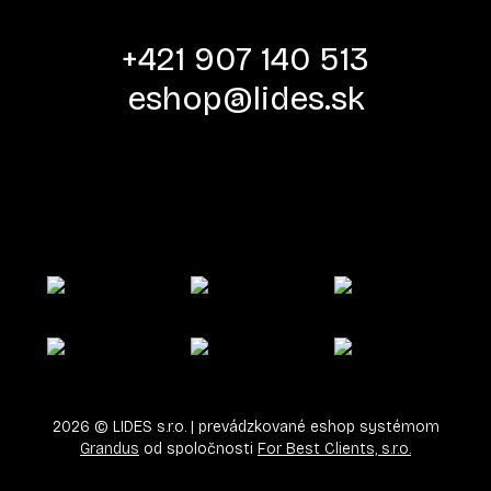
+421 907 140 513
eshop@lides.sk
2026
©
LIDES s.r.o.
| prevádzkované eshop systémom
Grandus
od spoločnosti
For Best Clients, s.r.o.