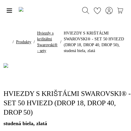
Hviezdy s
HVIEZDY S KRIŠTÁĽMI
krištáľmi
SWAROVSKI® - SET 50 HVIEZD
/
Produkty
/
/
Swarovski®
(DROP 18, DROP 40, DROP 50),
- sety
studená biela, zlatá
HVIEZDY S KRIŠTÁĽMI SWAROVSKI® -
SET 50 HVIEZD (DROP 18, DROP 40,
DROP 50)
studená biela, zlatá