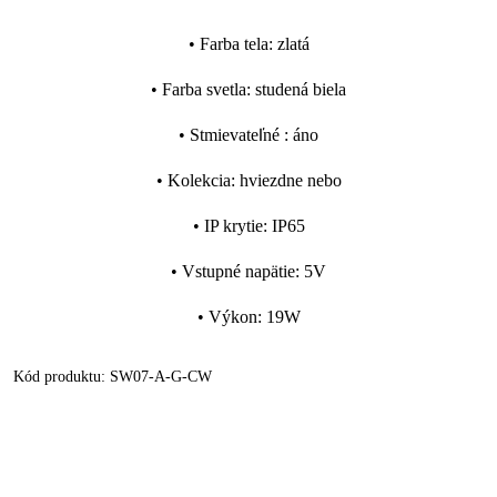
•
Farba tela
:
zlatá
•
Farba svetla
:
studená biela
•
Stmievateľné
:
áno
•
Kolekcia
:
hviezdne nebo
•
IP krytie
:
IP65
•
Vstupné napätie
:
5V
•
Výkon
:
19W
Kód produktu:
SW07-A-G-CW