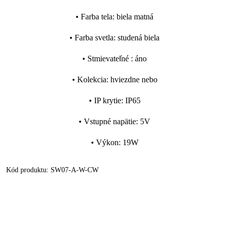
•
Farba tela
:
biela matná
•
Farba svetla
:
studená biela
•
Stmievateľné
:
áno
•
Kolekcia
:
hviezdne nebo
•
IP krytie
:
IP65
•
Vstupné napätie
:
5V
•
Výkon
:
19W
Kód produktu:
SW07-A-W-CW