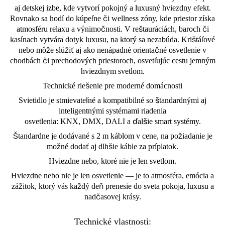
aj detskej izbe, kde vytvorí pokojný a luxusný hviezdny efekt.
Rovnako sa hodí do kúpeľne či wellness zóny, kde priestor získa
atmosféru relaxu a výnimočnosti. V reštauráciách, baroch či
kasínach vytvára dotyk luxusu, na ktorý sa nezabúda. Krištáľové
nebo môže slúžiť aj ako nenápadné orientačné osvetlenie v
chodbách či prechodových priestoroch, osvetľujúc cestu jemným
hviezdnym svetlom.
Technické riešenie pre moderné domácnosti
Svietidlo je stmievateľné a kompatibilné so štandardnými aj
inteligentnými systémami riadenia
osvetlenia: KNX, DMX, DALI a ďalšie smart systémy.
Štandardne je dodávané s 2 m káblom v cene, na požiadanie je
možné dodať aj dlhšie káble za príplatok.
Hviezdne nebo, ktoré nie je len svetlom.
Hviezdne nebo nie je len osvetlenie — je to atmosféra, emócia a
zážitok, ktorý vás každý deň prenesie do sveta pokoja, luxusu a
nadčasovej krásy.
Technické vlastnosti: