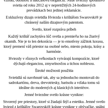
vzhľad, odolnosť a nadčasovú eleganciu. Naše hviezdy spoľahlivo
svietia od roku 2012 aj v nepretržitých 24-hodinových
prevádzkach bez jedinej reklamácie.
Exkluzívny dizajn svietidla Hviezda s krištáľom Swarovski® je
chránený naším dizajnovým patentom.
Svetlo, ktoré rozpráva príbeh
Každý krištáľ zachytáva lúč svetla a premieňa ho na žiarivý
okamih. Nie je to len dekorácia — je to emotívny zážitok luxusu,
ktorý premení váš priestor na osobné nebo, miesto pokoja, krásy a
harmónie.
Hviezdy v rôznych veľkostiach vytvárajú kompozície, ktoré
dýchajú eleganciou, zmyselnosťou a tichou noblesou.
Široké možnosti použitia
Svietidlá sú navrhnuté tak, aby sa jednoducho montovali do
sadrokartónu, dreva, drevotriesky, barisolu a vďaka tomu sú
ideálne do moderných aj klasických interiérov.
Jemné hviezdne svetlo krásne vynikne:
Stvorený pre priestory, ktoré si žiadajú štýl a estetiku. Jemné svetlo
hviezd z krištáľov Swarovski® krásne vynikne v obývačke, spálni