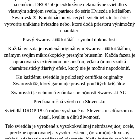
na emóciu. DROP 50 je exkluzívne dekoratívne svietidlo s
vlastným zdrojom svetla, patriace do série Hviezda s krištáľom
Swarovski®. Kombináciou viacerých svietidiel z tejto série
vytvoríte unikátne hviezdne nebo, ktoré dodá priestoru výnimočný
charakter.
Pravý Swarovski® krištáľ – symbol dokonalosti
Každá hviezda je osadená originálnym Swarovski® krištáľom,
známym svojím mikroskopicky presným brúsením. Každá fazeta je
opracovaná s extrémnou presnosťou, vďaka čomu vzniká
charakteristický žiarivý efekt, ktorý nie je možné napodobniť.
Ku každému svietidlu je priložený certifikát originality
Swarovski®, ktorý garantuje pravosť použitých krištáľov.
Swarovski je ochranná známka spoločnosti Swarovski AG.
Precízna ručná výroba na Slovensku
Svietidlá DROP 18 sú ručne vyrábané na Slovensku s dôrazom na
detail, kvalitu a dlhú životnosť.
Telo svietidla je vyrobené z vysokokvalitnej nehrdzavejúcej ocele,
precízne opracovanej a vysoko leštenej, čo zaručuje luxusný