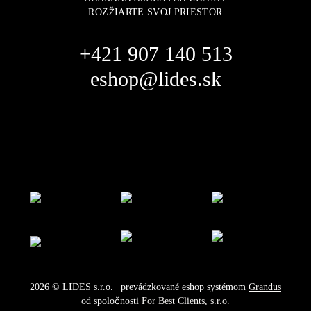
ROZŽIARTE SVOJ PRIESTOR
+421 907 140 513
eshop@lides.sk
2026
©
LIDES s.r.o.
| prevádzkované eshop systémom
Grandus
od spoločnosti
For Best Clients, s.r.o.