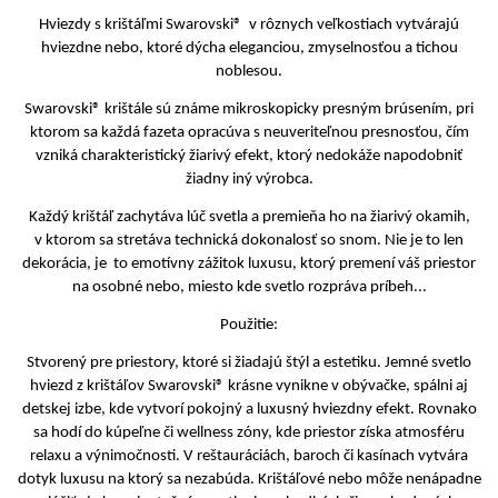
Hviezdy s krištáľmi Swarovski® v rôznych veľkostiach vytvárajú
hviezdne nebo, ktoré dýcha eleganciou, zmyselnosťou a tichou
noblesou.
Swarovski® krištále sú známe mikroskopicky presným brúsením, pri
ktorom sa každá fazeta opracúva s neuveriteľnou presnosťou, čím
vzniká charakteristický žiarivý efekt, ktorý nedokáže napodobniť
žiadny iný výrobca.
Každý krištáľ zachytáva lúč svetla a premieňa ho na žiarivý okamih,
v ktorom sa stretáva technická dokonalosť so snom. Nie je to len
dekorácia, je to emotívny zážitok luxusu, ktorý premení váš priestor
na osobné nebo, miesto kde svetlo rozpráva príbeh...
Použitie:
Stvorený pre priestory, ktoré si žiadajú štýl a estetiku. Jemné svetlo
hviezd z krištáľov Swarovski® krásne vynikne v obývačke, spálni aj
detskej izbe, kde vytvorí pokojný a luxusný hviezdny efekt. Rovnako
sa hodí do kúpeľne či wellness zóny, kde priestor získa atmosféru
relaxu a výnimočnosti. V reštauráciách, baroch či kasínach vytvára
dotyk luxusu na ktorý sa nezabúda. Krištáľové nebo môže nenápadne