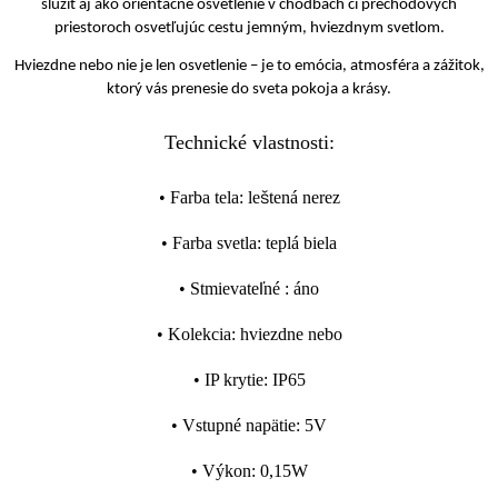
slúžiť aj ako orientačné osvetlenie v chodbách či prechodových
priestoroch osvetľujúc cestu jemným, hviezdnym svetlom.
Hviezdne nebo nie je len osvetlenie – je to emócia, atmosféra a zážitok,
ktorý vás prenesie do sveta pokoja a krásy.
Technické vlastnosti:
•
Farba tela
:
leštená nerez
•
Farba svetla
:
teplá biela
•
Stmievateľné
:
áno
•
Kolekcia
:
hviezdne nebo
•
IP krytie
:
IP65
•
Vstupné napätie
:
5V
•
Výkon
:
0,15W