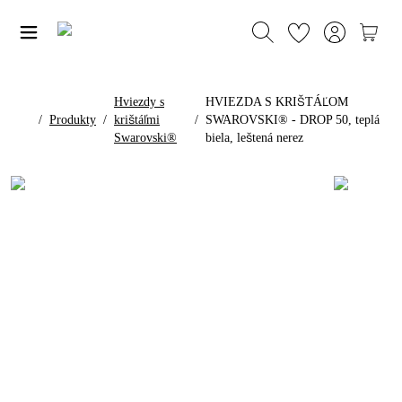
Hviezdy s
HVIEZDA S KRIŠTÁĽOM
/
Produkty
/
krištáľmi
/
SWAROVSKI® - DROP 50, teplá
Swarovski®
biela, leštená nerez