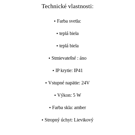
Technické vlastnosti:
•
Farba svetla
:
•
teplá biela
•
teplá biela
•
Stmievateľné
:
áno
•
IP krytie
:
IP41
•
Vstupné napätie
:
24V
•
Výkon
:
5 W
•
Farba skla
:
amber
•
Stropný úchyt
:
Lievikový