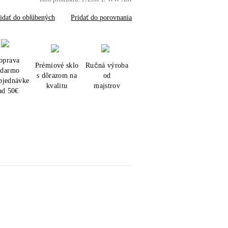
idať do obľúbených
Pridať do porovnania
oprava
Prémiové sklo
Ručná výroba
adarmo
s dôrazom na
od
objednávke
kvalitu
majstrov
ad 50€