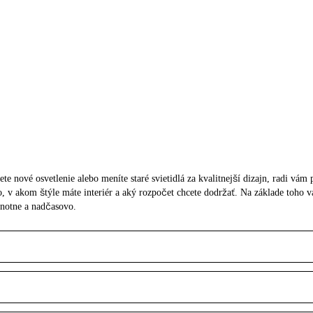
ete nové osvetlenie alebo meníte staré svietidlá za kvalitnejší dizajn, radi vá
tlo, v akom štýle máte interiér a aký rozpočet chcete dodržať. Na základe toh
dnotne a nadčasovo.