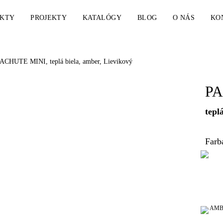
KTY
PROJEKTY
KATALÓGY
BLOG
O NÁS
KO
CHUTE MINI, teplá biela, amber, Lievikový
P
tepl
Farb
AMB