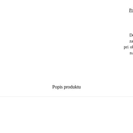
Pr
D
z
pri 
n
Popis produktu