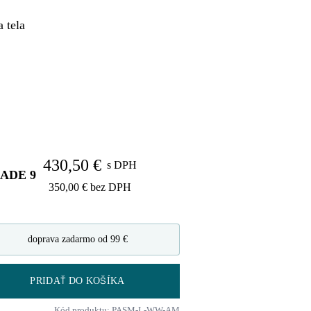
 tela
430,50 €
s DPH
LADE
9
350,00 €
bez DPH
doprava zadarmo od 99 €
PRIDAŤ DO KOŠÍKA
Kód produktu: PASM-L-WW-AM