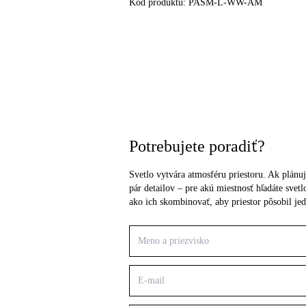
Kód produktu:
PASM-L-WW-AM
Potrebujete poradiť?
Svetlo vytvára atmosféru priestoru. Ak plánuj
pár detailov – pre akú miestnosť hľadáte sve
ako ich skombinovať, aby priestor pôsobil je