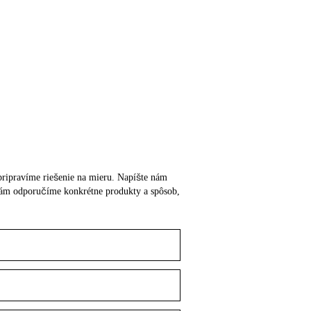
m pripravíme riešenie na mieru. Napíšte nám
o vám odporučíme konkrétne produkty a spôsob,