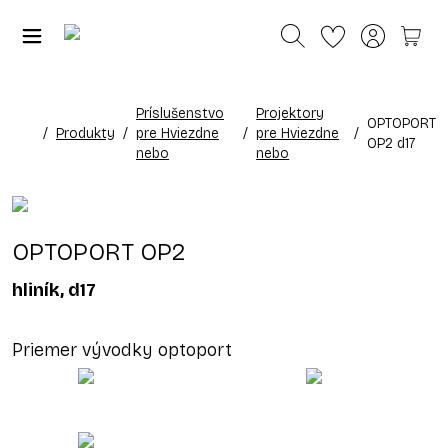
Príslušenstvo
Projektory
OPTOPORT
/
Produkty
/
pre Hviezdne
/
pre Hviezdne
/
OP2 d17
nebo
nebo
OPTOPORT OP2
hliník, d17
Priemer vývodky optoport