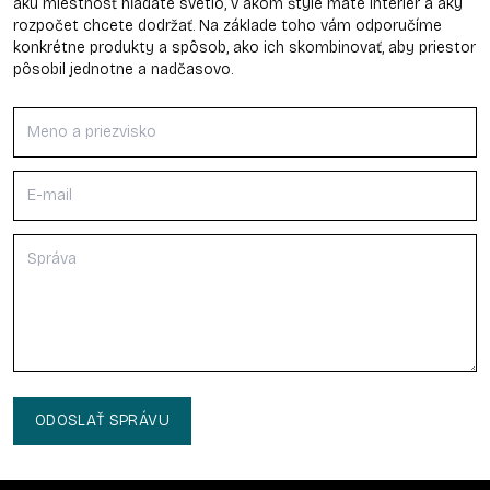
akú miestnosť hľadáte svetlo, v akom štýle máte interiér a aký
rozpočet chcete dodržať. Na základe toho vám odporučíme
konkrétne produkty a spôsob, ako ich skombinovať, aby priestor
pôsobil jednotne a nadčasovo.
ODOSLAŤ SPRÁVU