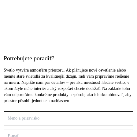
Potrebujete poradiť?
Svetlo vytvára atmosféru priestoru. Ak plánujete nové osvetlenie alebo
meníte staré svietidlá za kvalitnejší dizajn, radi vám pripravíme riešenie
na mieru. Napíšte nám pár detailov – pre akú miestnosť hľadáte svetlo, v
akom štýle máte interiér a aký rozpočet chcete dodržať. Na základe toho
vám odporučíme konkrétne produkty a spôsob, ako ich skombinovať, aby
priestor pôsobil jednotne a nadčasovo.