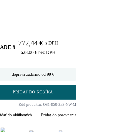
772,44 €
s DPH
LADE
9
628,00 €
bez DPH
doprava zadarmo od 99 €
PRIDAŤ DO KOŠÍKA
Kód produktu: OS1-850-3x3-NW-M
idať do obľúbených
Pridať do porovnania