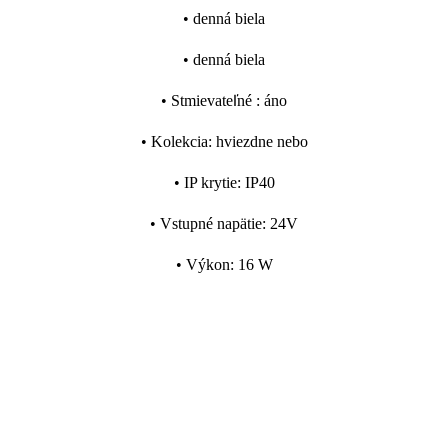
•
denná biela
•
denná biela
•
Stmievateľné
:
áno
•
Kolekcia
:
hviezdne nebo
•
IP krytie
:
IP40
•
Vstupné napätie
:
24V
•
Výkon
:
16 W