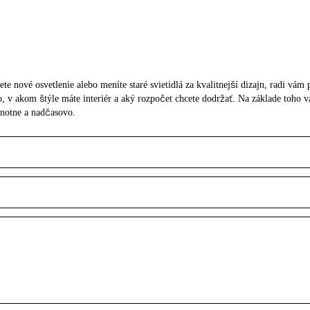
ete nové osvetlenie alebo meníte staré svietidlá za kvalitnejší dizajn, radi vá
tlo, v akom štýle máte interiér a aký rozpočet chcete dodržať. Na základe toh
dnotne a nadčasovo.