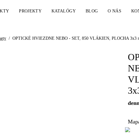
KTY
PROJEKTY
KATALÓGY
BLOG
O NÁS
KO
sety
/
OPTICKÉ HVIEZDNE NEBO - SET, 850 VLÁKIEN, PLOCHA 3x3 m, de
OP
NE
VL
3x
denn
Mapa