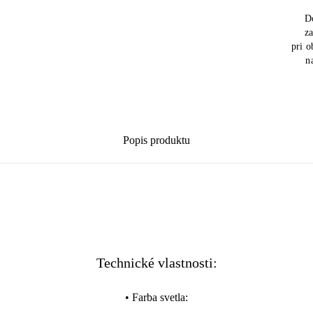
D
z
pri 
n
Popis produktu
Technické vlastnosti:
•
Farba svetla
: