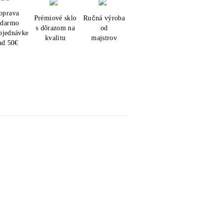
oprava
Prémiové sklo
Ručná výroba
adarmo
s dôrazom na
od
objednávke
kvalitu
majstrov
ad 50€