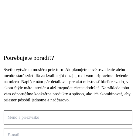
Potrebujete poradiť?
Svetlo vytvára atmosféru priestoru. Ak plánujete nové osvetlenie alebo
meníte staré svietidlá za kvalitnejší dizajn, radi vám pripravíme riešenie
na mieru. Napíšte nám pár detailov – pre akú miestnosť hľadáte svetlo, v
akom štýle máte interiér a aký rozpočet chcete dodržať. Na základe toho
vám odporučíme konkrétne produkty a spôsob, ako ich skombinovať, aby
priestor pôsobil jednotne a nadčasovo.