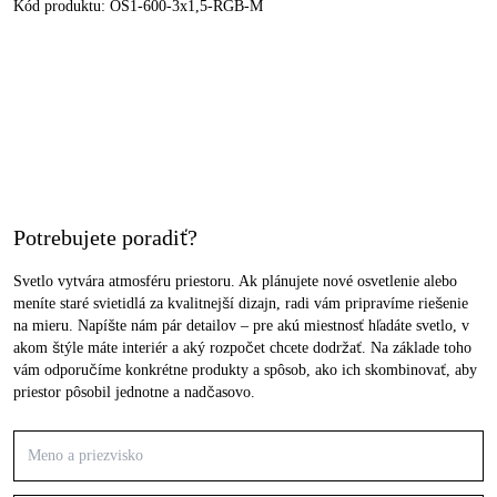
Kód produktu:
OS1-600-3x1,5-RGB-M
Potrebujete poradiť?
Svetlo vytvára atmosféru priestoru. Ak plánujete nové osvetlenie alebo
meníte staré svietidlá za kvalitnejší dizajn, radi vám pripravíme riešenie
na mieru. Napíšte nám pár detailov – pre akú miestnosť hľadáte svetlo, v
akom štýle máte interiér a aký rozpočet chcete dodržať. Na základe toho
vám odporučíme konkrétne produkty a spôsob, ako ich skombinovať, aby
priestor pôsobil jednotne a nadčasovo.