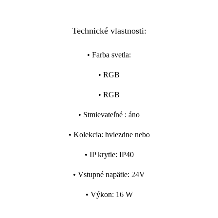
Technické vlastnosti:
•
Farba svetla
:
•
RGB
•
RGB
•
Stmievateľné
:
áno
•
Kolekcia
:
hviezdne nebo
•
IP krytie
:
IP40
•
Vstupné napätie
:
24V
•
Výkon
:
16 W