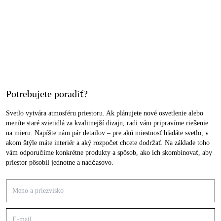
Potrebujete poradiť?
Svetlo vytvára atmosféru priestoru. Ak plánujete nové osvetlenie alebo
meníte staré svietidlá za kvalitnejší dizajn, radi vám pripravíme riešenie
na mieru. Napíšte nám pár detailov – pre akú miestnosť hľadáte svetlo, v
akom štýle máte interiér a aký rozpočet chcete dodržať. Na základe toho
vám odporučíme konkrétne produkty a spôsob, ako ich skombinovať, aby
priestor pôsobil jednotne a nadčasovo.