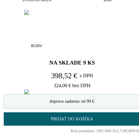
STUDENÁ BIELA
RGB
RGBW
NA SKLADE
9
KS
398,52 €
s DPH
324,00 €
bez DPH
doprava zadarmo od 99 €
PRIDAŤ DO KOŠÍKA
Kód produktu: OS2-400-3x1,5-RGBW-