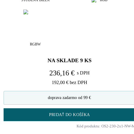
STUDENÁ BIELA
RGB
RGBW
NA SKLADE
9
KS
236,16 €
s DPH
192,00 €
bez DPH
doprava zadarmo od 99 €
PRIDAŤ DO KOŠÍKA
Kód produktu: OS2-230-2x1-NW-