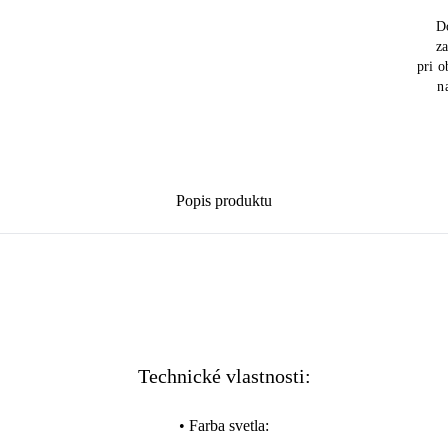
D
z
pri 
n
Popis produktu
Technické vlastnosti:
•
Farba svetla
: