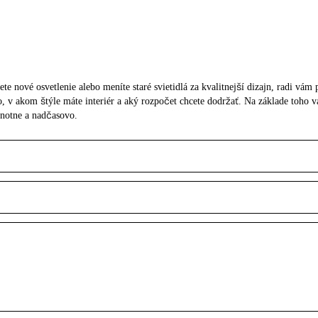
ete nové osvetlenie alebo meníte staré svietidlá za kvalitnejší dizajn, radi vá
tlo, v akom štýle máte interiér a aký rozpočet chcete dodržať. Na základe toh
dnotne a nadčasovo.