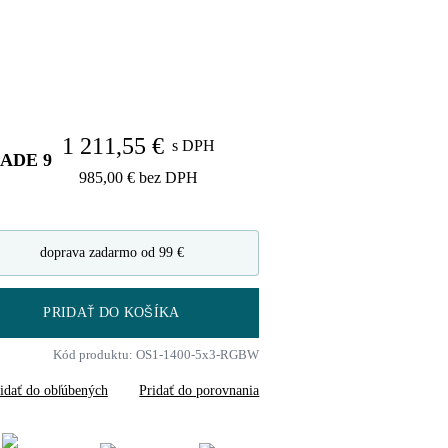
1 211,55 €
s DPH
LADE
9
985,00 €
bez DPH
doprava zadarmo od 99 €
PRIDAŤ DO KOŠÍKA
Kód produktu: OS1-1400-5x3-RGBW
idať do obľúbených
Pridať do porovnania