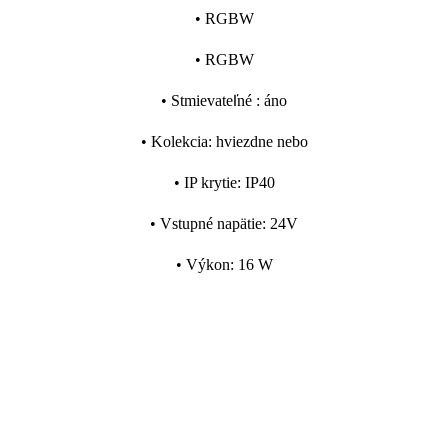
•
RGBW
•
RGBW
•
Stmievateľné
:
áno
•
Kolekcia
:
hviezdne nebo
•
IP krytie
:
IP40
•
Vstupné napätie
:
24V
•
Výkon
:
16 W