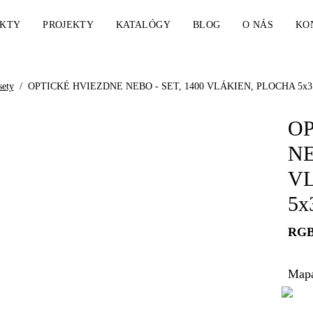
KTY
PROJEKTY
KATALÓGY
BLOG
O NÁS
KO
sety
/
OPTICKÉ HVIEZDNE NEBO - SET, 1400 VLÁKIEN, PLOCHA 5x
OP
NE
VL
5x
RG
Mapa