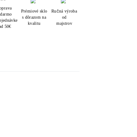
oprava
Prémiové sklo
Ručná výroba
adarmo
s dôrazom na
od
objednávke
kvalitu
majstrov
ad 50€