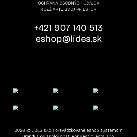
OCHRANA OSOBNÝCH ÚDAJOV
ROZŽIARTE SVOJ PRIESTOR
+421 907 140 513
eshop@lides.sk
2026
©
LIDES s.r.o.
| prevádzkované eshop systémom
Grandus
od spoločnosti
For Best Clients, s.r.o.