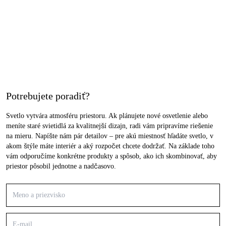
Potrebujete poradiť?
Svetlo vytvára atmosféru priestoru. Ak plánujete nové osvetlenie alebo
meníte staré svietidlá za kvalitnejší dizajn, radi vám pripravíme riešenie
na mieru. Napíšte nám pár detailov – pre akú miestnosť hľadáte svetlo, v
akom štýle máte interiér a aký rozpočet chcete dodržať. Na základe toho
vám odporučíme konkrétne produkty a spôsob, ako ich skombinovať, aby
priestor pôsobil jednotne a nadčasovo.