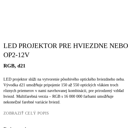
LED PROJEKTOR PRE HVIEZDNE NEBO
OP2-12V
RGB, d21
LED projektor slúži na vytvorenie pôsobivého optického hviezdneho neba.
Vývodka d21 umožňuje pripojenie 150 až 550 optických vlákien troch
rôznych priemerov v nami navrhovanej kombinácii, pre prirodzený vzhľad
hviezd. Multifarebná verzia – RGB s 16 000 000 farbami umožňuje
nekonečné farebné variácie hviezd.
ZOBRAZIŤ CELÝ POPIS