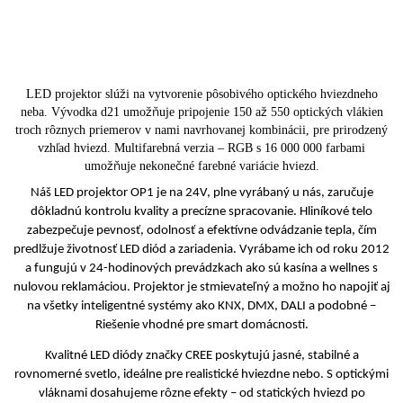
LED projektor slúži na vytvorenie pôsobivého optického hviezdneho
neba. Vývodka d21 umožňuje pripojenie 150 až 550 optických vlákien
troch rôznych priemerov v nami navrhovanej kombinácii, pre prirodzený
vzhľad hviezd. Multifarebná verzia – RGB s 16 000 000 farbami
umožňuje nekonečné farebné variácie hviezd.
Náš LED projektor OP1 je na 24V, plne vyrábaný u nás, zaručuje
dôkladnú kontrolu kvality a precízne spracovanie. Hliníkové telo
zabezpečuje pevnosť, odolnosť a efektívne odvádzanie tepla, čím
predlžuje životnosť LED diód a zariadenia. Vyrábame ich od roku 2012
a fungujú v 24-hodinových prevádzkach ako sú kasína a wellnes s
nulovou reklamáciou. Projektor je stmievateľný a možno ho napojiť aj
na všetky inteligentné systémy ako KNX, DMX, DALI a podobné –
Riešenie vhodné pre smart domácnosti.
Kvalitné LED diódy značky CREE poskytujú jasné, stabilné a
rovnomerné svetlo, ideálne pre realistické hviezdne nebo. S optickými
vláknami dosahujeme rôzne efekty – od statických hviezd po