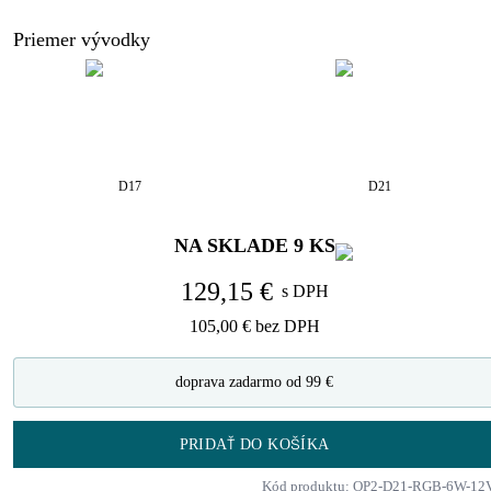
Priemer vývodky
D17
D21
NA SKLADE
9
KS
129,15 €
s DPH
105,00 €
bez DPH
doprava zadarmo od 99 €
PRIDAŤ DO KOŠÍKA
Kód produktu: OP2-D21-RGB-6W-12