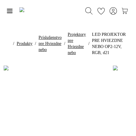
Projektory
LED PROJEKTOR
Príslušenstvo
pre
PRE HVIEZDNE
/
Produkty
/
pre Hviezdne
/
/
Hviezdne
NEBO OP2-12V,
nebo
nebo
RGB, d21