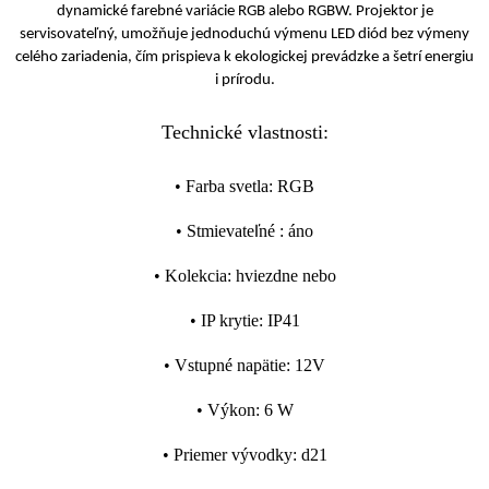
dynamické farebné variácie RGB alebo RGBW. Projektor je
servisovateľný, umožňuje jednoduchú výmenu LED diód bez výmeny
celého zariadenia, čím prispieva k ekologickej prevádzke a šetrí energiu
i prírodu.
Technické vlastnosti:
•
Farba svetla
:
RGB
•
Stmievateľné
:
áno
•
Kolekcia
:
hviezdne nebo
•
IP krytie
:
IP41
•
Vstupné napätie
:
12V
•
Výkon
:
6 W
•
Priemer vývodky
:
d21