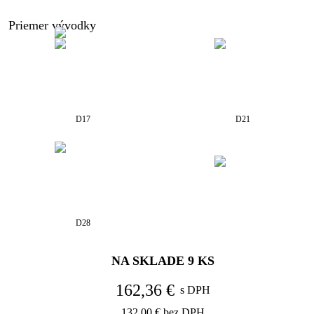
Priemer vývodky
D17
D21
D28
NA SKLADE
9
KS
162,36 €
s DPH
132,00 €
bez DPH