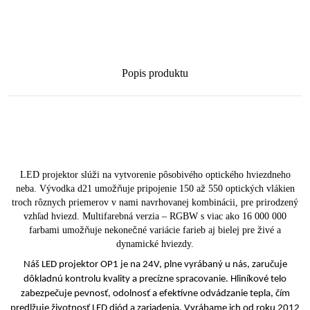
Popis produktu
LED projektor slúži na vytvorenie pôsobivého optického hviezdneho
neba. Vývodka d21 umožňuje pripojenie 150 až 550 optických vlákien
troch rôznych priemerov v nami navrhovanej kombinácii, pre prirodzený
vzhľad hviezd. Multifarebná verzia – RGBW s viac ako 16 000 000
farbami umožňuje nekonečné variácie farieb aj bielej pre živé a
dynamické hviezdy.
Náš LED projektor OP1 je na 24V, plne vyrábaný u nás, zaručuje
dôkladnú kontrolu kvality a precízne spracovanie. Hliníkové telo
zabezpečuje pevnosť, odolnosť a efektívne odvádzanie tepla, čím
predlžuje životnosť LED diód a zariadenia. Vyrábame ich od roku 2012