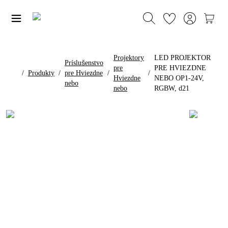
Projektory
LED PROJEKTOR
Príslušenstvo
pre
PRE HVIEZDNE
/
Produkty
/
pre Hviezdne
/
/
Hviezdne
NEBO OP1-24V,
nebo
nebo
RGBW, d21