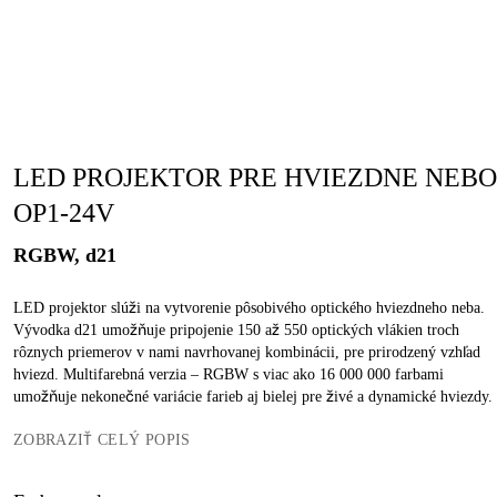
LED PROJEKTOR PRE HVIEZDNE NEBO
OP1-24V
RGBW, d21
LED projektor slúži na vytvorenie pôsobivého optického hviezdneho neba.
Vývodka d21 umožňuje pripojenie 150 až 550 optických vlákien troch
rôznych priemerov v nami navrhovanej kombinácii, pre prirodzený vzhľad
hviezd. Multifarebná verzia – RGBW s viac ako 16 000 000 farbami
umožňuje nekonečné variácie farieb aj bielej pre živé a dynamické hviezdy.
ZOBRAZIŤ CELÝ POPIS