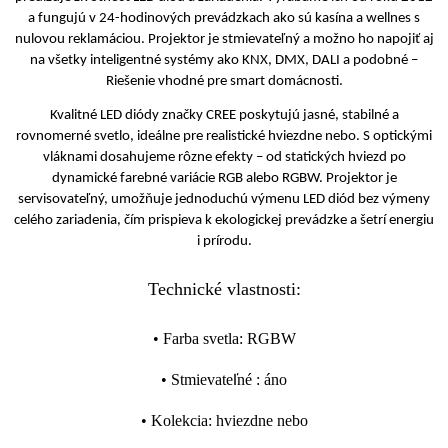
a fungujú v 24-hodinových prevádzkach ako sú kasína a wellnes s
nulovou reklamáciou. Projektor je stmievateľný a možno ho napojiť aj
na všetky inteligentné systémy ako KNX, DMX, DALI a podobné –
Riešenie vhodné pre smart domácnosti.
Kvalitné LED diódy značky CREE poskytujú jasné, stabilné a
rovnomerné svetlo, ideálne pre realistické hviezdne nebo. S optickými
vláknami dosahujeme rôzne efekty – od statických hviezd po
dynamické farebné variácie RGB alebo RGBW. Projektor je
servisovateľný, umožňuje jednoduchú výmenu LED diód bez výmeny
celého zariadenia, čím prispieva k ekologickej prevádzke a šetrí energiu
i prírodu.
Technické vlastnosti:
•
Farba svetla
:
RGBW
•
Stmievateľné
:
áno
•
Kolekcia
:
hviezdne nebo