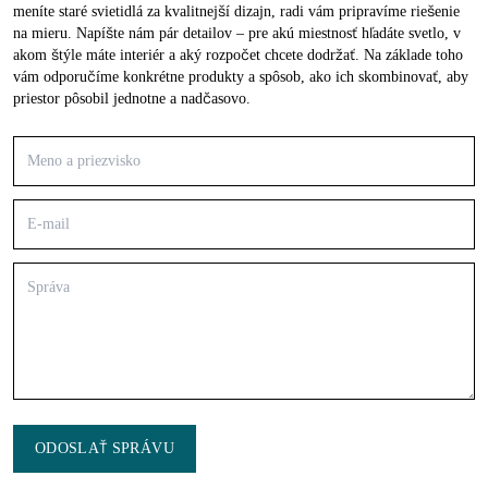
meníte staré svietidlá za kvalitnejší dizajn, radi vám pripravíme riešenie
na mieru. Napíšte nám pár detailov – pre akú miestnosť hľadáte svetlo, v
akom štýle máte interiér a aký rozpočet chcete dodržať. Na základe toho
vám odporučíme konkrétne produkty a spôsob, ako ich skombinovať, aby
priestor pôsobil jednotne a nadčasovo.
ODOSLAŤ SPRÁVU