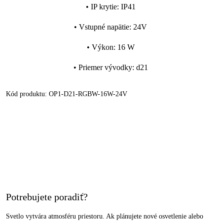
•
IP krytie
:
IP41
•
Vstupné napätie
:
24V
•
Výkon
:
16 W
•
Priemer vývodky
:
d21
Kód produktu:
OP1-D21-RGBW-16W-24V
Potrebujete poradiť?
Svetlo vytvára atmosféru priestoru. Ak plánujete nové osvetlenie alebo