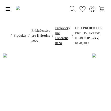
Projektory
LED PROJEKTOR
Príslušenstvo
pre
PRE HVIEZDNE
/
Produkty
/
pre Hviezdne
/
/
Hviezdne
NEBO OP1-24V,
nebo
nebo
RGB, d17