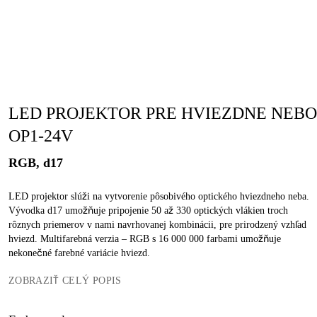
LED PROJEKTOR PRE HVIEZDNE NEBO
OP1-24V
RGB, d17
LED projektor slúži na vytvorenie pôsobivého optického hviezdneho neba.
Vývodka d17 umožňuje pripojenie 50 až 330 optických vlákien troch
rôznych priemerov v nami navrhovanej kombinácii, pre prirodzený vzhľad
hviezd. Multifarebná verzia – RGB s 16 000 000 farbami umožňuje
nekonečné farebné variácie hviezd.
ZOBRAZIŤ CELÝ POPIS