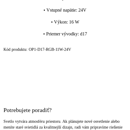
•
Vstupné napätie
:
24V
•
Výkon
:
16 W
•
Priemer vývodky
:
d17
Kód produktu:
OP1-D17-RGB-11W-24V
Potrebujete poradiť?
Svetlo vytvára atmosféru priestoru. Ak plánujete nové osvetlenie alebo
meníte staré svietidlá za kvalitnejší dizajn, radi vám pripravíme riešenie