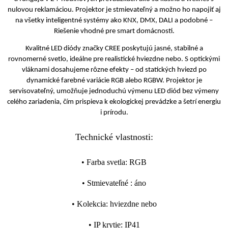
nulovou reklamáciou. Projektor je stmievateľný a možno ho napojiť aj
na všetky inteligentné systémy ako KNX, DMX, DALI a podobné –
Riešenie vhodné pre smart domácnosti.
Kvalitné LED diódy značky CREE poskytujú jasné, stabilné a
rovnomerné svetlo, ideálne pre realistické hviezdne nebo. S optickými
vláknami dosahujeme rôzne efekty – od statických hviezd po
dynamické farebné variácie RGB alebo RGBW. Projektor je
servisovateľný, umožňuje jednoduchú výmenu LED diód bez výmeny
celého zariadenia, čím prispieva k ekologickej prevádzke a šetrí energiu
i prírodu.
Technické vlastnosti:
•
Farba svetla
:
RGB
•
Stmievateľné
:
áno
•
Kolekcia
:
hviezdne nebo
•
IP krytie
:
IP41