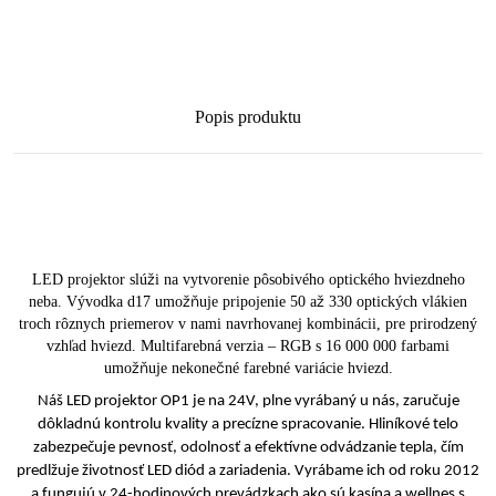
Popis produktu
LED projektor slúži na vytvorenie pôsobivého optického hviezdneho
neba. Vývodka d17 umožňuje pripojenie 50 až 330 optických vlákien
troch rôznych priemerov v nami navrhovanej kombinácii, pre prirodzený
vzhľad hviezd. Multifarebná verzia – RGB s 16 000 000 farbami
umožňuje nekonečné farebné variácie hviezd.
Náš LED projektor OP1 je na 24V, plne vyrábaný u nás, zaručuje
dôkladnú kontrolu kvality a precízne spracovanie. Hliníkové telo
zabezpečuje pevnosť, odolnosť a efektívne odvádzanie tepla, čím
predlžuje životnosť LED diód a zariadenia. Vyrábame ich od roku 2012
a fungujú v 24-hodinových prevádzkach ako sú kasína a wellnes s