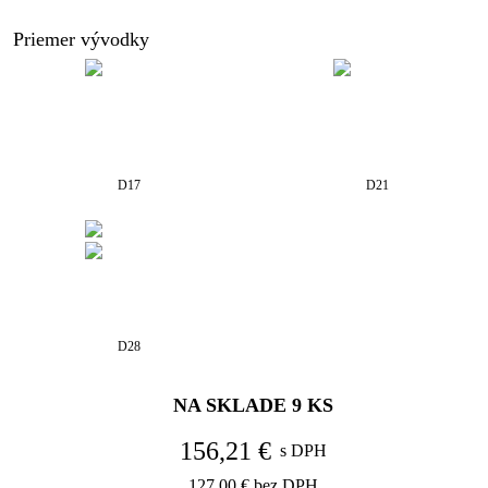
Priemer vývodky
D17
D21
D28
NA SKLADE
9
KS
156,21 €
s DPH
127,00 €
bez DPH