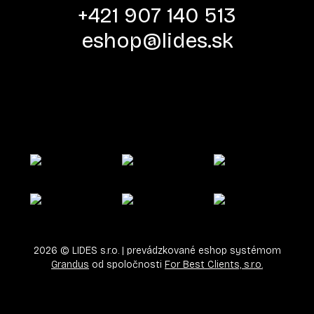
+421 907 140 513
eshop@lides.sk
2026
©
LIDES s.r.o.
| prevádzkované eshop systémom
Grandus
od spoločnosti
For Best Clients, s.r.o.