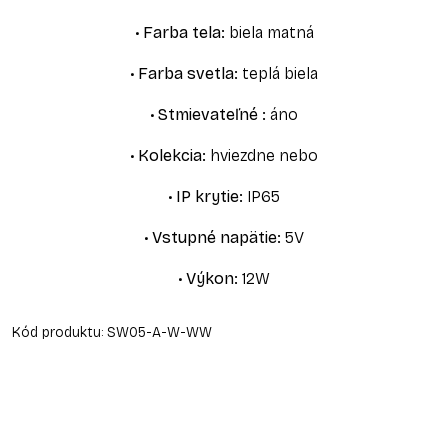
•
Farba tela
:
biela matná
•
Farba svetla
:
teplá biela
•
Stmievateľné
:
áno
•
Kolekcia
:
hviezdne nebo
•
IP krytie
:
IP65
•
Vstupné napätie
:
5V
•
Výkon
:
12W
Kód produktu:
SW05-A-W-WW