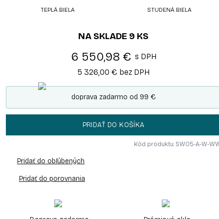
TEPLÁ BIELA
STUDENÁ BIELA
NA SKLADE
9
KS
6 550,98 €
s DPH
5 326,00 €
bez DPH
doprava zadarmo od 99 €
PRIDAŤ DO KOŠÍKA
Kód produktu: SW05-A-W-W
Pridať do obľúbených
Pridať do porovnania