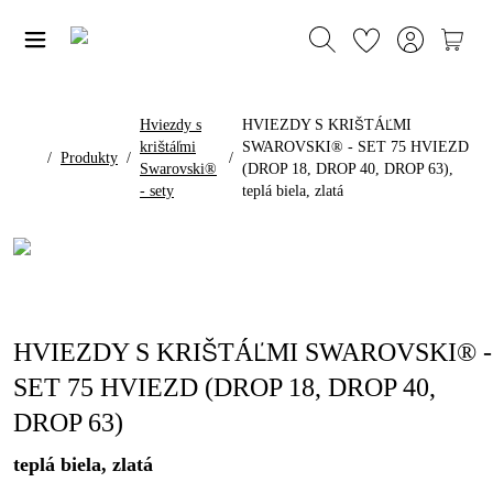
Hviezdy s
HVIEZDY S KRIŠTÁĽMI
krištáľmi
SWAROVSKI® - SET 75 HVIEZD
/
Produkty
/
/
Swarovski®
(DROP 18, DROP 40, DROP 63),
- sety
teplá biela, zlatá
HVIEZDY S KRIŠTÁĽMI SWAROVSKI® -
SET 75 HVIEZD (DROP 18, DROP 40,
DROP 63)
teplá biela, zlatá