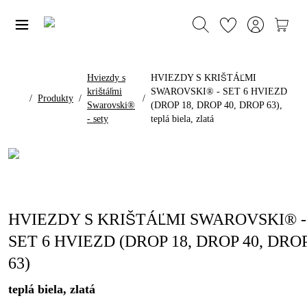
Hviezdy s
HVIEZDY S KRIŠTÁĽMI
krištáľmi
SWAROVSKI® - SET 6 HVIEZD
/
Produkty
/
/
Swarovski®
(DROP 18, DROP 40, DROP 63),
- sety
teplá biela, zlatá
HVIEZDY S KRIŠTÁĽMI SWAROVSKI® -
SET 6 HVIEZD (DROP 18, DROP 40, DRO
63)
teplá biela, zlatá