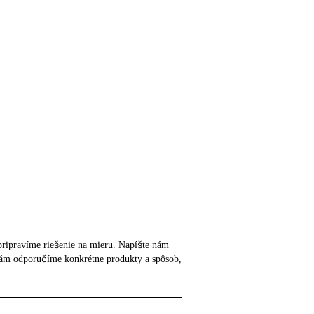
m pripravíme riešenie na mieru. Napíšte nám
o vám odporučíme konkrétne produkty a spôsob,