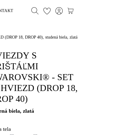
NTAKT
OP 18, DROP 40), studená biela, zlatá
IEZDY S
IŠTÁĽMI
AROVSKI® - SET
 HVIEZD (DROP 18,
OP 40)
ená biela, zlatá
 tela