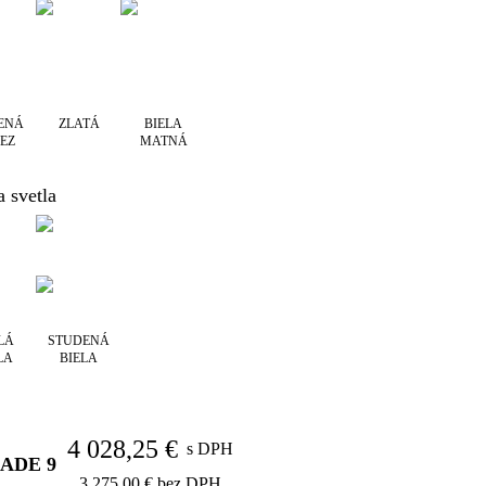
ENÁ
ZLATÁ
BIELA
EZ
MATNÁ
a svetla
LÁ
STUDENÁ
LA
BIELA
4 028,25 €
s DPH
LADE
9
3 275,00 €
bez DPH