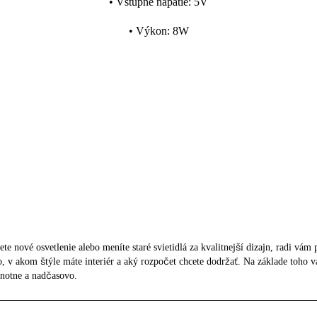
•
Vstupné napätie
:
5V
•
Výkon
:
8W
ete nové osvetlenie alebo meníte staré svietidlá za kvalitnejší dizajn, radi vá
tlo, v akom štýle máte interiér a aký rozpočet chcete dodržať. Na základe toh
dnotne a nadčasovo.