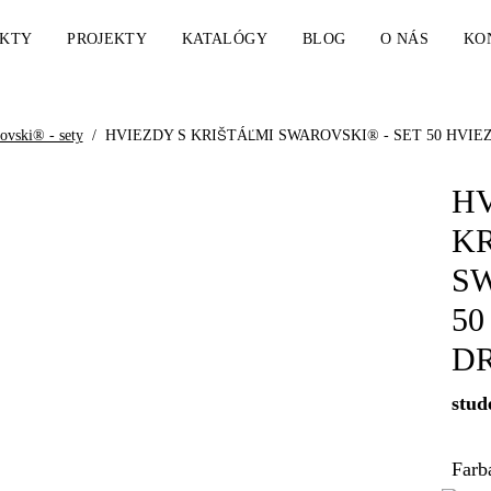
KTY
PROJEKTY
KATALÓGY
BLOG
O NÁS
KO
ovski® - sety
/
HVIEZDY S KRIŠTÁĽMI SWAROVSKI® - SET 50 HVIEZD (DR
HV
KR
SW
50
DR
stud
Farba