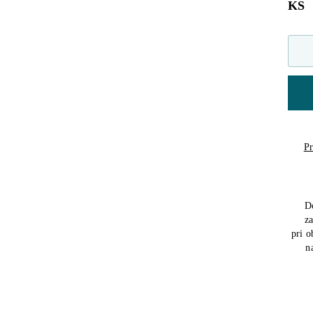
KS
Pr
D
z
pri 
n