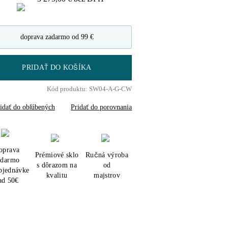
doprava zadarmo od 99 €
PRIDAŤ DO KOŠÍKA
Kód produktu: SW04-A-G-CW
idať do obľúbených
Pridať do porovnania
oprava
Prémiové sklo
Ručná výroba
adarmo
s dôrazom na
od
objednávke
kvalitu
majstrov
ad 50€