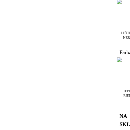
LEŠT
NER
Farb
TEP
BIE
NA
SK