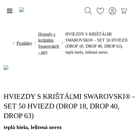
Hviezdy s
HVIEZDY S KRIŠTÁĽMI
krištáľmi
SWAROVSKI® - SET 50 HVIEZD
/
Produkty
/
/
Swarovski®
(DROP 18, DROP 40, DROP 63),
- sety
teplá biela, leštená nerez
HVIEZDY S KRIŠTÁĽMI SWAROVSKI® -
SET 50 HVIEZD (DROP 18, DROP 40,
DROP 63)
teplá biela, leštená nerez