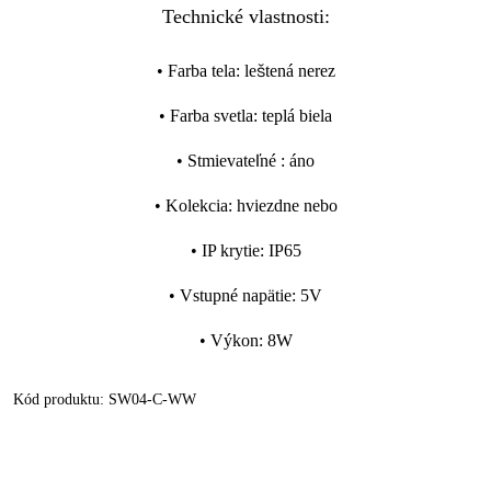
Technické vlastnosti:
•
Farba tela
:
leštená nerez
•
Farba svetla
:
teplá biela
•
Stmievateľné
:
áno
•
Kolekcia
:
hviezdne nebo
•
IP krytie
:
IP65
•
Vstupné napätie
:
5V
•
Výkon
:
8W
Kód produktu:
SW04-C-WW