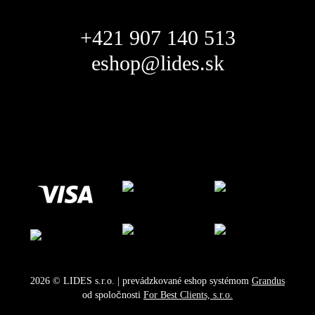
+421 907 140 513
eshop@lides.sk
2026
©
LIDES s.r.o.
| prevádzkované eshop systémom
Grandus
od spoločnosti
For Best Clients, s.r.o.