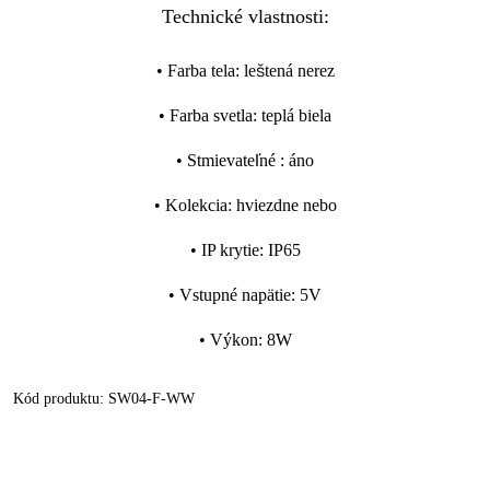
Technické vlastnosti:
•
Farba tela
:
leštená nerez
•
Farba svetla
:
teplá biela
•
Stmievateľné
:
áno
•
Kolekcia
:
hviezdne nebo
•
IP krytie
:
IP65
•
Vstupné napätie
:
5V
•
Výkon
:
8W
Kód produktu:
SW04-F-WW