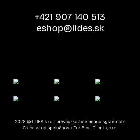
+421 907 140 513
eshop@lides.sk
2026
©
LIDES s.r.o.
| prevádzkované eshop systémom
Grandus
od spoločnosti
For Best Clients, s.r.o.