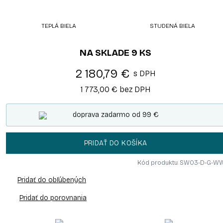
TEPLÁ BIELA
STUDENÁ BIELA
NA SKLADE
9
KS
2 180,79 €
s DPH
1 773,00 €
bez DPH
doprava zadarmo od 99 €
PRIDAŤ DO KOŠÍKA
Kód produktu: SW03-D-G-W
Pridať do obľúbených
Pridať do porovnania