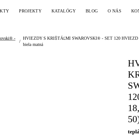
KTY
PROJEKTY
KATALÓGY
BLOG
O NÁS
KO
rovski® -
HVIEZDY S KRIŠTÁĽMI SWAROVSKI® - SET 120 HVIEZD (DRO
/
biela matná
HV
KR
SW
12
18
50
tepl