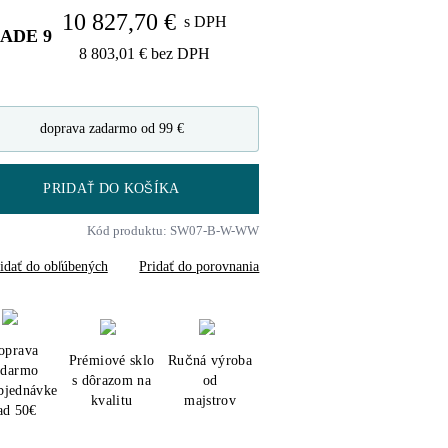
10 827,70 €
s DPH
LADE
9
8 803,01 €
bez DPH
doprava zadarmo od 99 €
PRIDAŤ DO KOŠÍKA
Kód produktu: SW07-B-W-WW
idať do obľúbených
Pridať do porovnania
oprava
Prémiové sklo
Ručná výroba
adarmo
s dôrazom na
od
objednávke
kvalitu
majstrov
ad 50€