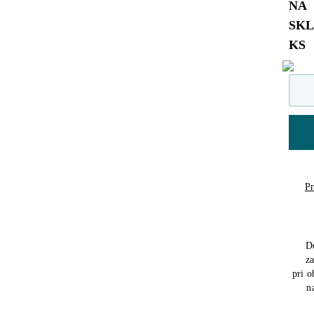
NA
SK
KS
Pr
D
z
pri 
n