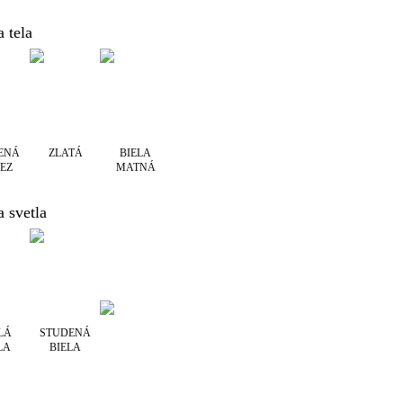
 tela
ENÁ
ZLATÁ
BIELA
EZ
MATNÁ
a svetla
LÁ
STUDENÁ
LA
BIELA