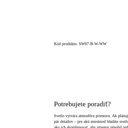
Kód produktu:
SW07-B-W-WW
Potrebujete poradiť?
Svetlo vytvára atmosféru priestoru. Ak plánuj
pár detailov – pre akú miestnosť hľadáte sve
ako ich skombinovať, aby priestor pôsobil je