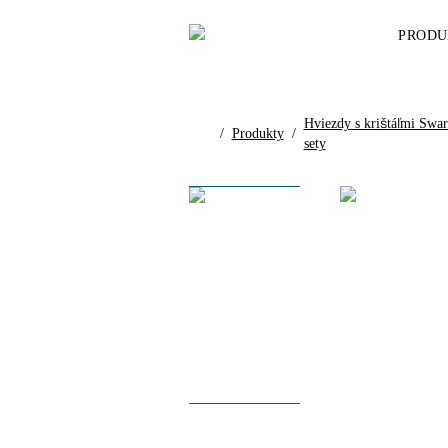
PRODU
Hviezdy s krištáľmi Swa
/
Produkty
/
sety