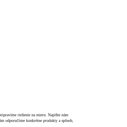
m pripravíme riešenie na mieru. Napíšte nám
o vám odporučíme konkrétne produkty a spôsob,