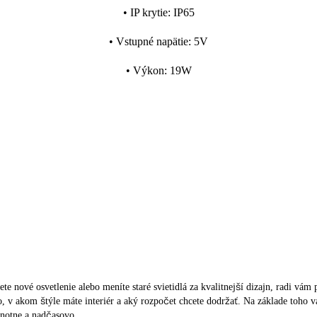
•
IP krytie
:
IP65
•
Vstupné napätie
:
5V
•
Výkon
:
19W
ete nové osvetlenie alebo meníte staré svietidlá za kvalitnejší dizajn, radi vá
tlo, v akom štýle máte interiér a aký rozpočet chcete dodržať. Na základe toh
dnotne a nadčasovo.