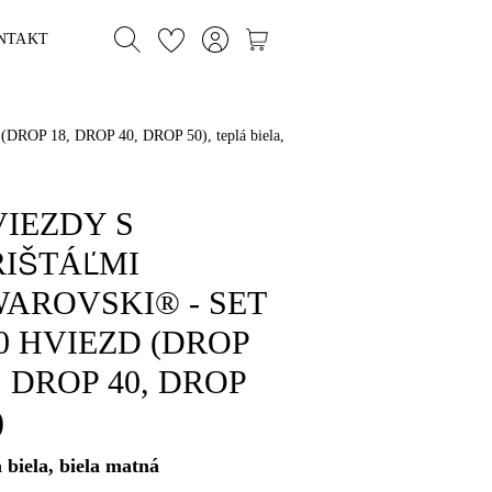
NTAKT
P 18, DROP 40, DROP 50), teplá biela,
IEZDY S
IŠTÁĽMI
AROVSKI® - SET
0 HVIEZD (DROP
, DROP 40, DROP
)
á biela, biela matná