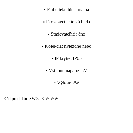
•
Farba tela
:
biela matná
•
Farba svetla
:
teplá biela
•
Stmievateľné
:
áno
•
Kolekcia
:
hviezdne nebo
•
IP krytie
:
IP65
•
Vstupné napätie
:
5V
•
Výkon
:
2W
Kód produktu:
SW02-E-W-WW