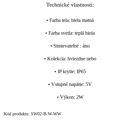
Technické vlastnosti:
•
Farba tela
:
biela matná
•
Farba svetla
:
teplá biela
•
Stmievateľné
:
áno
•
Kolekcia
:
hviezdne nebo
•
IP krytie
:
IP65
•
Vstupné napätie
:
5V
•
Výkon
:
2W
Kód produktu:
SW02-B-W-WW