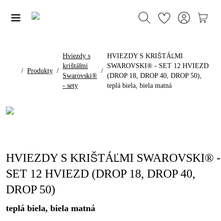
Hviezdy s
HVIEZDY S KRIŠTÁĽMI
krištáľmi
SWAROVSKI® - SET 12 HVIEZD
/
Produkty
/
/
Swarovski®
(DROP 18, DROP 40, DROP 50),
- sety
teplá biela, biela matná
HVIEZDY S KRIŠTÁĽMI SWAROVSKI® -
SET 12 HVIEZD (DROP 18, DROP 40,
DROP 50)
teplá biela, biela matná