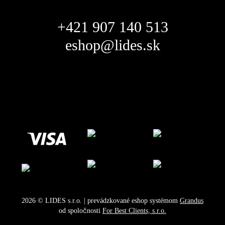
+421 907 140 513
eshop@lides.sk
2026
©
LIDES s.r.o.
| prevádzkované eshop systémom
Grandus
od spoločnosti
For Best Clients, s.r.o.