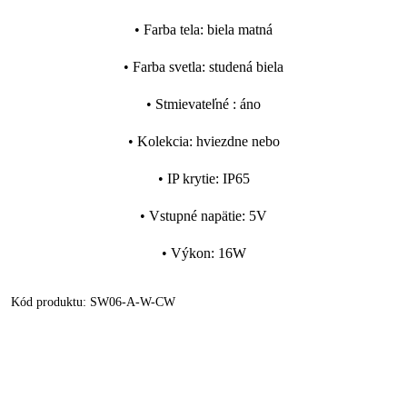
•
Farba tela
:
biela matná
•
Farba svetla
:
studená biela
•
Stmievateľné
:
áno
•
Kolekcia
:
hviezdne nebo
•
IP krytie
:
IP65
•
Vstupné napätie
:
5V
•
Výkon
:
16W
Kód produktu:
SW06-A-W-CW