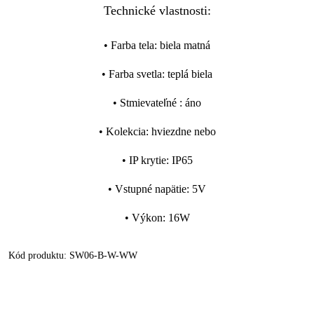
Technické vlastnosti:
•
Farba tela
:
biela matná
•
Farba svetla
:
teplá biela
•
Stmievateľné
:
áno
•
Kolekcia
:
hviezdne nebo
•
IP krytie
:
IP65
•
Vstupné napätie
:
5V
•
Výkon
:
16W
Kód produktu:
SW06-B-W-WW