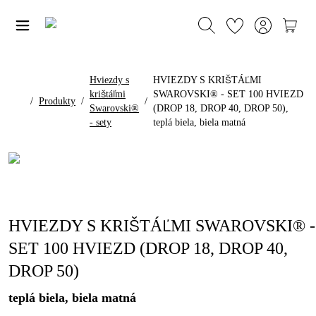
Hviezdy s
HVIEZDY S KRIŠTÁĽMI
krištáľmi
SWAROVSKI® - SET 100 HVIEZD
/
Produkty
/
/
Swarovski®
(DROP 18, DROP 40, DROP 50),
- sety
teplá biela, biela matná
HVIEZDY S KRIŠTÁĽMI SWAROVSKI® -
SET 100 HVIEZD (DROP 18, DROP 40,
DROP 50)
teplá biela, biela matná