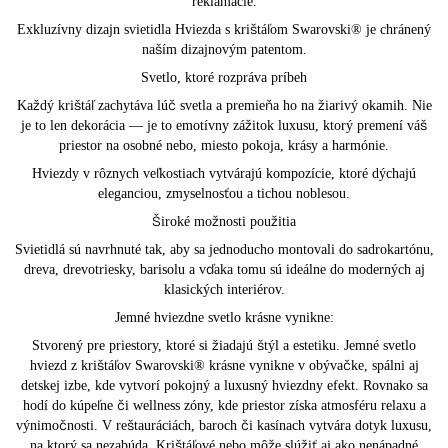
reklamácie.
Exkluzívny dizajn svietidla Hviezda s krištáľom Swarovski® je chránený
naším dizajnovým patentom.
Svetlo, ktoré rozpráva príbeh
Každý krištáľ zachytáva lúč svetla a premieňa ho na žiarivý okamih. Nie
je to len dekorácia — je to emotívny zážitok luxusu, ktorý premení váš
priestor na osobné nebo, miesto pokoja, krásy a harmónie.
Hviezdy v rôznych veľkostiach vytvárajú kompozície, ktoré dýchajú
eleganciou, zmyselnosťou a tichou noblesou.
Široké možnosti použitia
Svietidlá sú navrhnuté tak, aby sa jednoducho montovali do sadrokartónu,
dreva, drevotriesky, barisolu a vďaka tomu sú ideálne do moderných aj
klasických interiérov.
Jemné hviezdne svetlo krásne vynikne:
Stvorený pre priestory, ktoré si žiadajú štýl a estetiku. Jemné svetlo
hviezd z krištáľov Swarovski® krásne vynikne v obývačke, spálni aj
detskej izbe, kde vytvorí pokojný a luxusný hviezdny efekt. Rovnako sa
hodí do kúpeľne či wellness zóny, kde priestor získa atmosféru relaxu a
výnimočnosti. V reštauráciách, baroch či kasínach vytvára dotyk luxusu,
na ktorý sa nezabúda. Krištáľové nebo môže slúžiť aj ako nenápadné