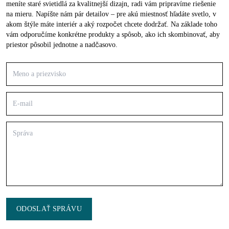
meníte staré svietidlá za kvalitnejší dizajn, radi vám pripravíme riešenie
na mieru. Napíšte nám pár detailov – pre akú miestnosť hľadáte svetlo, v
akom štýle máte interiér a aký rozpočet chcete dodržať. Na základe toho
vám odporučíme konkrétne produkty a spôsob, ako ich skombinovať, aby
priestor pôsobil jednotne a nadčasovo.
ODOSLAŤ SPRÁVU