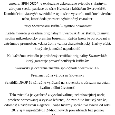
emóciu.
je exkluzívne dekoratívne svietidlo s vlastným
SPIN DROP
zdrojom svetla, patriace do série Hviezda s krištáľom Swarovski®.
Kombináciou viacerých svietidiel z tejto série vytvoríte unikátne hviezdne
nebo, ktoré dodá priestoru výnimočný charakter.
Pravý Swarovski® krištáľ – symbol dokonalosti
Každá hviezda je osadená originálnym Swarovski® krištáľom, známym
svojím mikroskopicky presným brúsením. Každá fazeta je opracovaná s
extrémnou presnosťou, vďaka čomu vzniká charakteristický žiarivý efekt,
ktorý nie je možné napodobniť.
Ku každému svietidlu je priložený certifikát originality Swarovski®,
ktorý garantuje pravosť použitých krištáľov.
Swarovski je ochranná známka spoločnosti Swarovski AG.
Precízna ručná výroba na Slovensku
Svietidlá DROP 18 sú ručne vyrábané na Slovensku s dôrazom na detail,
kvalitu a dlhú životnosť.
Telo svietidla je vyrobené z vysokokvalitnej nehrdzavejúcej ocele,
precízne opracovanej a vysoko leštenej, čo zaručuje luxusný vzhľad,
odolnosť a nadčasovú eleganciu. Naše hviezdy spoľahlivo svietia od roku
2012 aj v nepretržitých 24-hodinových prevádzkach bez jedinej