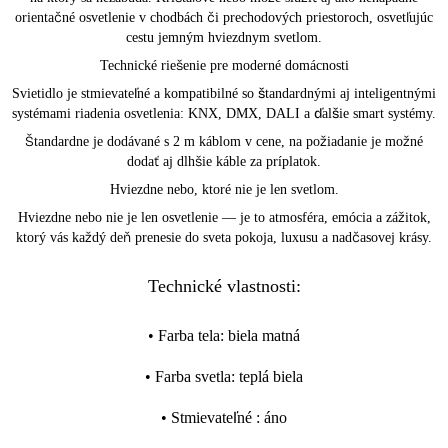
orientačné osvetlenie v chodbách či prechodových priestoroch, osvetľujúc
cestu jemným hviezdnym svetlom.
Technické riešenie pre moderné domácnosti
Svietidlo je stmievateľné a kompatibilné so štandardnými aj inteligentnými
systémami riadenia osvetlenia: KNX, DMX, DALI a ďalšie smart systémy.
Štandardne je dodávané s 2 m káblom v cene, na požiadanie je možné
dodať aj dlhšie káble za príplatok.
Hviezdne nebo, ktoré nie je len svetlom.
Hviezdne nebo nie je len osvetlenie — je to atmosféra, emócia a zážitok,
ktorý vás každý deň prenesie do sveta pokoja, luxusu a nadčasovej krásy.
Technické vlastnosti:
•
Farba tela
:
biela matná
•
Farba svetla
:
teplá biela
•
Stmievateľné
:
áno