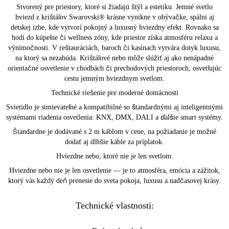
Stvorený pre priestory, ktoré si žiadajú štýl a estetiku. Jemné svetlo
hviezd z krištáľov Swarovski® krásne vynikne v obývačke, spálni aj
detskej izbe, kde vytvorí pokojný a luxusný hviezdny efekt. Rovnako sa
hodí do kúpeľne či wellness zóny, kde priestor získa atmosféru relaxu a
výnimočnosti. V reštauráciách, baroch či kasínach vytvára dotyk luxusu,
na ktorý sa nezabúda. Krištáľové nebo môže slúžiť aj ako nenápadné
orientačné osvetlenie v chodbách či prechodových priestoroch, osvetľujúc
cestu jemným hviezdnym svetlom.
Technické riešenie pre moderné domácnosti
Svietidlo je stmievateľné a kompatibilné so štandardnými aj inteligentnými
systémami riadenia osvetlenia: KNX, DMX, DALI a ďalšie smart systémy.
Štandardne je dodávané s 2 m káblom v cene, na požiadanie je možné
dodať aj dlhšie káble za príplatok.
Hviezdne nebo, ktoré nie je len svetlom.
Hviezdne nebo nie je len osvetlenie — je to atmosféra, emócia a zážitok,
ktorý vás každý deň prenesie do sveta pokoja, luxusu a nadčasovej krásy.
Technické vlastnosti: