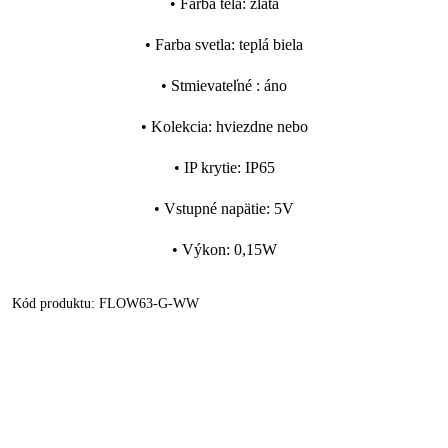
•
Farba tela
:
zlatá
•
Farba svetla
:
teplá biela
•
Stmievateľné
:
áno
•
Kolekcia
:
hviezdne nebo
•
IP krytie
:
IP65
•
Vstupné napätie
:
5V
•
Výkon
:
0,15W
Kód produktu:
FLOW63-G-WW