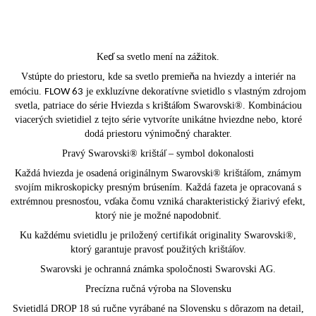
Keď sa svetlo mení na zážitok.
Vstúpte do priestoru, kde sa svetlo premieňa na hviezdy a interiér na
emóciu.
je exkluzívne dekoratívne svietidlo s vlastným zdrojom
FLOW 63
svetla, patriace do série Hviezda s krištáľom Swarovski®. Kombináciou
viacerých svietidiel z tejto série vytvoríte unikátne hviezdne nebo, ktoré
dodá priestoru výnimočný charakter.
Pravý Swarovski® krištáľ – symbol dokonalosti
Každá hviezda je osadená originálnym Swarovski® krištáľom, známym
svojím mikroskopicky presným brúsením. Každá fazeta je opracovaná s
extrémnou presnosťou, vďaka čomu vzniká charakteristický žiarivý efekt,
ktorý nie je možné napodobniť.
Ku každému svietidlu je priložený certifikát originality Swarovski®,
ktorý garantuje pravosť použitých krištáľov.
Swarovski je ochranná známka spoločnosti Swarovski AG.
Precízna ručná výroba na Slovensku
Svietidlá DROP 18 sú ručne vyrábané na Slovensku s dôrazom na detail,