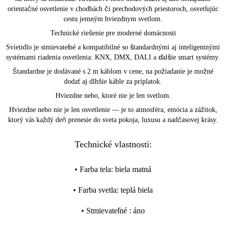
orientačné osvetlenie v chodbách či prechodových priestoroch, osvetľujúc
cestu jemným hviezdnym svetlom.
Technické riešenie pre moderné domácnosti
Svietidlo je stmievateľné a kompatibilné so štandardnými aj inteligentnými
systémami riadenia osvetlenia: KNX, DMX, DALI a ďalšie smart systémy.
Štandardne je dodávané s 2 m káblom v cene, na požiadanie je možné
dodať aj dlhšie káble za príplatok.
Hviezdne nebo, ktoré nie je len svetlom.
Hviezdne nebo nie je len osvetlenie — je to atmosféra, emócia a zážitok,
ktorý vás každý deň prenesie do sveta pokoja, luxusu a nadčasovej krásy.
Technické vlastnosti:
•
Farba tela
:
biela matná
•
Farba svetla
:
teplá biela
•
Stmievateľné
:
áno