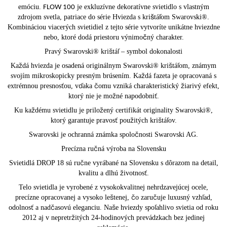
emóciu.
je exkluzívne dekoratívne svietidlo s vlastným
FLOW 100
zdrojom svetla, patriace do série Hviezda s krištáľom Swarovski®.
Kombináciou viacerých svietidiel z tejto série vytvoríte unikátne hviezdne
nebo, ktoré dodá priestoru výnimočný charakter.
Pravý Swarovski® krištáľ – symbol dokonalosti
Každá hviezda je osadená originálnym Swarovski® krištáľom, známym
svojím mikroskopicky presným brúsením. Každá fazeta je opracovaná s
extrémnou presnosťou, vďaka čomu vzniká charakteristický žiarivý efekt,
ktorý nie je možné napodobniť.
Ku každému svietidlu je priložený certifikát originality Swarovski®,
ktorý garantuje pravosť použitých krištáľov.
Swarovski je ochranná známka spoločnosti Swarovski AG.
Precízna ručná výroba na Slovensku
Svietidlá DROP 18 sú ručne vyrábané na Slovensku s dôrazom na detail,
kvalitu a dlhú životnosť.
Telo svietidla je vyrobené z vysokokvalitnej nehrdzavejúcej ocele,
precízne opracovanej a vysoko leštenej, čo zaručuje luxusný vzhľad,
odolnosť a nadčasovú eleganciu. Naše hviezdy spoľahlivo svietia od roku
2012 aj v nepretržitých 24-hodinových prevádzkach bez jedinej