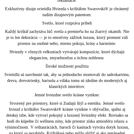
reklamácie.
Exkluzívny dizajn svietidla Hviezda s krištáľom Swarovski® je chránený
naším dizajnovým patentom.
Svetlo, ktoré rozpráva príbeh
Každý krištáľ zachytáva lúč svetla a premieňa ho na žiarivý okamih. Nie
je to len dekorácia — je to emotívny zážitok luxusu, ktorý premení váš
priestor na osobné nebo, miesto pokoja, krásy a harmónie.
Hviezdy v rôznych veľkostiach vytvárajú kompozície, ktoré dýchajú
eleganciou, zmyselnosťou a tichou noblesou.
Široké možnosti použitia
Svietidlá sú navrhnuté tak, aby sa jednoducho montovali do sadrokartónu,
dreva, drevotriesky, barisolu a vďaka tomu sú ideálne do moderných aj
klasických interiérov.
Jemné hviezdne svetlo krásne vynikne:
Stvorený pre priestory, ktoré si žiadajú štýl a estetiku. Jemné svetlo
hviezd z krištáľov Swarovski® krásne vynikne v obývačke, spálni aj
detskej izbe, kde vytvorí pokojný a luxusný hviezdny efekt. Rovnako sa
hodí do kúpeľne či wellness zóny, kde priestor získa atmosféru relaxu a
výnimočnosti. V reštauráciách, baroch či kasínach vytvára dotyk luxusu,
na ktorý sa nezabúda. Krištáľové nebo môže slúžiť aj ako nenápadné