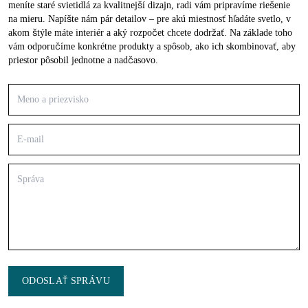
meníte staré svietidlá za kvalitnejší dizajn, radi vám pripravíme riešenie
na mieru. Napíšte nám pár detailov – pre akú miestnosť hľadáte svetlo, v
akom štýle máte interiér a aký rozpočet chcete dodržať. Na základe toho
vám odporučíme konkrétne produkty a spôsob, ako ich skombinovať, aby
priestor pôsobil jednotne a nadčasovo.
ODOSLAŤ SPRÁVU