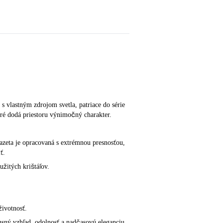
 s vlastným zdrojom svetla, patriace do série
oré dodá priestoru výnimočný charakter.
eta je opracovaná s extrémnou presnosťou,
ť.
užitých krištáľov.
životnosť.
xusný vzhľad, odolnosť a nadčasovú eleganciu.