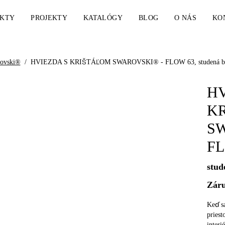
KTY
PROJEKTY
KATALÓGY
BLOG
O NÁS
KO
rovski®
/
HVIEZDA S KRIŠTÁĽOM SWAROVSKI® - FLOW 63, studená biela
HV
K
S
FL
stud
Záru
Keď sa
priest
inter