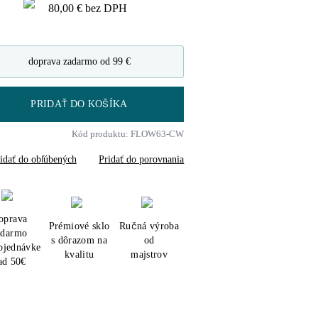
80,00 €
bez DPH
doprava zadarmo od 99 €
PRIDAŤ DO KOŠÍKA
Kód produktu: FLOW63-CW
idať do obľúbených
Pridať do porovnania
oprava
Prémiové sklo
Ručná výroba
adarmo
s dôrazom na
od
objednávke
kvalitu
majstrov
ad 50€