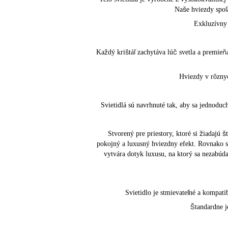
Naše hviezdy spoľa
Exkluzívny 
Každý krištáľ zachytáva lúč svetla a premieň
Hviezdy v rôznyc
Svietidlá sú navrhnuté tak, aby sa jednoduc
Stvorený pre priestory, ktoré si žiadajú 
pokojný a luxusný hviezdny efekt. Rovnako sa
vytvára dotyk luxusu, na ktorý sa nezabúda
Svietidlo je stmievateľné a kompat
Štandardne j