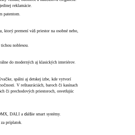
jedinej reklamácie.
ým patentom.
u, ktorý premení váš priestor na osobné nebo,
 tichou noblesou.
eálne do moderných aj klasických interiérov.
vačke, spálni aj detskej izbe, kde vytvorí
močnosti. V reštauráciách, baroch či kasínach
ách či prechodových priestoroch, osvetľujúc
, DMX, DALI a ďalšie smart systémy.
za príplatok.