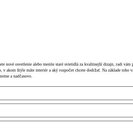
ete nové osvetlenie alebo meníte staré svietidlá za kvalitnejší dizajn, radi vá
tlo, v akom štýle máte interiér a aký rozpočet chcete dodržať. Na základe toh
dnotne a nadčasovo.