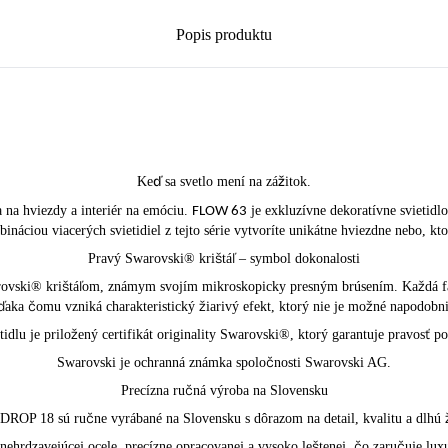
Popis produktu
Keď sa svetlo mení na zážitok.
a na hviezdy a interiér na emóciu.
je exkluzívne dekoratívne svietidlo
FLOW 63
áciou viacerých svietidiel z tejto série vytvoríte unikátne hviezdne nebo, kt
Pravý Swarovski® krištáľ – symbol dokonalosti
rovski® krištáľom, známym svojím mikroskopicky presným brúsením. Každá faz
ďaka čomu vzniká charakteristický žiarivý efekt, ktorý nie je možné napodobni
dlu je priložený certifikát originality Swarovski®, ktorý garantuje pravosť po
Swarovski je ochranná známka spoločnosti Swarovski AG.
Precízna ručná výroba na Slovensku
 DROP 18 sú ručne vyrábané na Slovensku s dôrazom na detail, kvalitu a dlhú 
 nehrdzavejúcej ocele, precízne opracovanej a vysoko leštenej, čo zaručuje lu