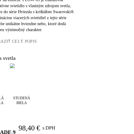
tívne svietidlo s vlastným zdrojom svetla,
ce do série Hviezda s krištáľom Swarovski®.
áciou viacerých svietidiel z tejto série
íte unikátne hviezdne nebo, ktoré dodá
oru výnimočný charakter.
AZIŤ CELÝ POPIS
a svetla
LÁ
STUDENÁ
LA
BIELA
98,40 €
s DPH
LADE
9