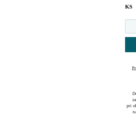
KS
Pr
D
z
pri 
n