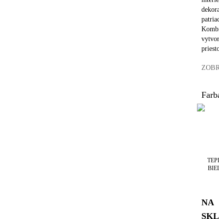
dekora
patria
Kombin
vytvor
priest
ZOBR
Farb
TEP
BIE
NA
SK