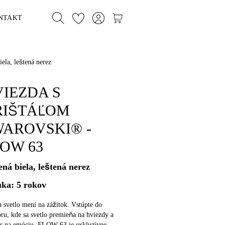
NTAKT
, leštená nerez
IEZDA S
RIŠTÁĽOM
WAROVSKI® -
OW 63
ená biela, leštená nerez
ka: 5 rokov
 svetlo mení na zážitok. Vstúpte do
oru, kde sa svetlo premieňa na hviezdy a
iér na emóciu. FLOW 63 je exkluzívne