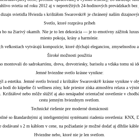
hlivo svietia od roku 2012 aj v nepretržitých 24-hodinových prevádzkach bez 
dizajn svietidla Hviezda s krištáľom Swarovski® je chránený naším dizajnov
Svetlo, ktoré rozpráva príbeh
a ho na žiarivý okamih. Nie je to len dekorácia — je to emotívny zážitok luxus
miesto pokoja, krásy a harmónie.
h veľkostiach vytvárajú kompozície, ktoré dýchajú eleganciou, zmyselnosťou a
Široké možnosti použitia
ho montovali do sadrokartónu, dreva, drevotriesky, barisolu a vďaka tomu sú id
Jemné hviezdne svetlo krásne vynikne:
štýl a estetiku. Jemné svetlo hviezd z krištáľov Swarovski® krásne vynikne v obý
 hodí do kúpeľne či wellness zóny, kde priestor získa atmosféru relaxu a výni
. Krištáľové nebo môže slúžiť aj ako nenápadné orientačné osvetlenie v chodb
cestu jemným hviezdnym svetlom.
Technické riešenie pre moderné domácnosti
ibilné so štandardnými aj inteligentnými systémami riadenia osvetlenia: KNX
e dodávané s 2 m káblom v cene, na požiadanie je možné dodať aj dlhšie káble 
Hviezdne nebo, ktoré nie je len svetlom.