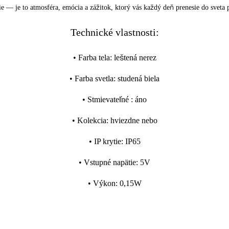
ie — je to atmosféra, emócia a zážitok, ktorý vás každý deň prenesie do sveta 
Technické vlastnosti:
•
Farba tela
:
leštená nerez
•
Farba svetla
:
studená biela
•
Stmievateľné
:
áno
•
Kolekcia
:
hviezdne nebo
•
IP krytie
:
IP65
•
Vstupné napätie
:
5V
•
Výkon
:
0,15W