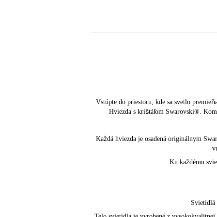
Vstúpte do priestoru, kde sa svetlo premieň
Hviezda s krištáľom Swarovski®. Kombin
Každá hviezda je osadená originálnym Swa
v
Ku každému svieti
Svietidlá
Telo svietidla je vyrobené z vysokokvalitnej