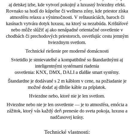
aj detskej izbe, kde vytvorí pokojný a luxusný hviezdny efekt.
Rovnako sa hodí do kúpeľne či wellness zóny, kde priestor získa
atmosféru relaxu a výnimočnosti. V reštauráciách, baroch či
kasínach vytvára dotyk luxusu, na ktorý sa nezabúda. Krištáľové
nebo môže slúžiť aj ako nenápadné orientačné osvetlenie v
chodbách či prechodových priestoroch, osvetľujúc cestu jemným
hviezdnym svetlom.
Technické riešenie pre moderné domácnosti
Svietidlo je stmievateľné a kompatibilné so štandardnými aj
inteligentnými systémami riadenia
osvetlenia: KNX, DMX, DALI a ďalšie smart systémy.
Štandardne je dodávané s 2 m káblom v cene, na požiadanie je
možné dodať aj dlhšie káble za príplatok.
Hviezdne nebo, ktoré nie je len svetlom.
Hviezdne nebo nie je len osvetlenie — je to atmosféra, emócia a
zážitok, ktorý vás každý deň prenesie do sveta pokoja, luxusu a
nadčasovej krásy.
Technické vlastnosti: