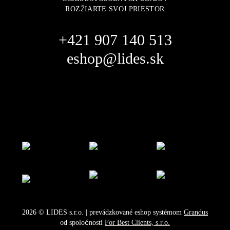
ROZŽIARTE SVOJ PRIESTOR
+421 907 140 513
eshop@lides.sk
2026
©
LIDES s.r.o.
| prevádzkované eshop systémom
Grandus
od spoločnosti
For Best Clients, s.r.o.