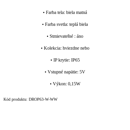
•
Farba tela
:
biela matná
•
Farba svetla
:
teplá biela
•
Stmievateľné
:
áno
•
Kolekcia
:
hviezdne nebo
•
IP krytie
:
IP65
•
Vstupné napätie
:
5V
•
Výkon
:
0,15W
Kód produktu:
DROP63-W-WW