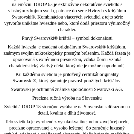
na emóciu. DROP 63 je exkluzívne dekoratívne svietidlo s
vlastným zdrojom svetla, patriace do série Hviezda s krištáľom
Swarovski®. Kombináciou viacerých svietidiel z tejto série
vytvoríte unikátne hviezdne nebo, ktoré dodá priestoru výnimočný
charakter.
Pravý Swarovski® krištáľ – symbol dokonalosti
Každá hviezda je osadená originálnym Swarovski® krištáľom,
známym svojím mikroskopicky presným brúsením. Každá fazeta je
opracovaná s extrémnou presnosťou, vďaka čomu vzniká
charakteristický žiarivý efekt, ktorý nie je možné napodobniť.
Ku každému svietidlu je priložený certifikát originality
Swarovski®, ktorý garantuje pravosť použitých krištáľov.
Swarovski je ochranná známka spoločnosti Swarovski AG.
Precízna ručná výroba na Slovensku
Svietidlá DROP 18 sú ručne vyrábané na Slovensku s dôrazom na
detail, kvalitu a dlhú životnosť.
Telo svietidla je vyrobené z vysokokvalitnej nehrdzavejúcej ocele,
precízne opracovanej a vysoko leštenej, čo zaručuje luxusný