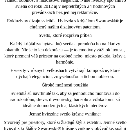
vzhľad, odolnosť a nadčasovú eleganciu. Naše hviezdy spoľahlivo
svietia od roku 2012 aj v nepretržitých 24-hodinových
prevádzkach bez jedinej reklamácie.
Exkluzívny dizajn svietidla Hviezda s krištáľom Swarovski® je
chránený naším dizajnovým patentom.
Svetlo, ktoré rozpráva príbeh
Každý krištáľ zachytáva lúč svetla a premieňa ho na žiarivý
okamih. Nie je to len dekorácia — je to emotívny zážitok luxusu,
ktorý premení váš priestor na osobné nebo, miesto pokoja, krásy a
harmónie.
Hviezdy v rôznych veľkostiach vytvárajú kompozície, ktoré
dýchajú eleganciou, zmyselnosťou a tichou noblesou.
Široké možnosti použitia
Svietidlá sú navrhnuté tak, aby sa jednoducho montovali do
sadrokartónu, dreva, drevotriesky, barisolu a vďaka tomu sú
ideálne do moderných aj klasických interiérov.
Jemné hviezdne svetlo krásne vynikne:
Stvorený pre priestory, ktoré si žiadajú štýl a estetiku. Jemné svetlo
hviezd z krištáľov Swarovski® krásne vynikne v obývačke, spálni