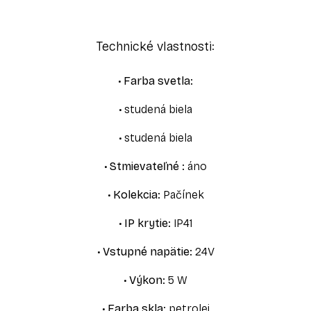
Technické vlastnosti:
•
Farba svetla
:
•
studená biela
•
studená biela
•
Stmievateľné
:
áno
•
Kolekcia
:
Pačínek
•
IP krytie
:
IP41
•
Vstupné napätie
:
24V
•
Výkon
:
5 W
•
Farba skla
:
petrolej