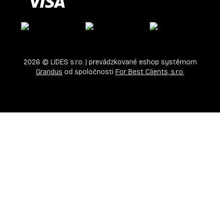
2026
©
LIDES s.r.o.
| prevádzkované eshop systémom
Grandus
od spoločnosti
For Best Clients, s.r.o.