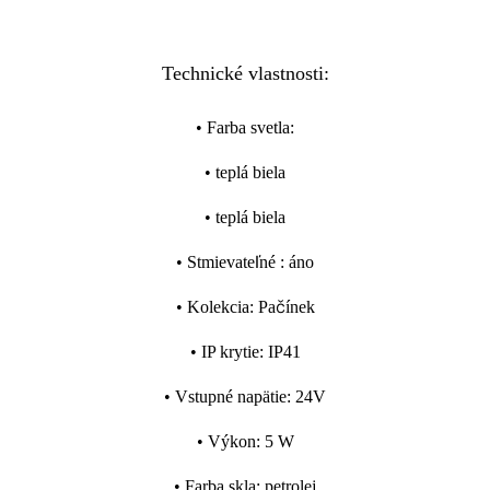
Technické vlastnosti:
•
Farba svetla
:
•
teplá biela
•
teplá biela
•
Stmievateľné
:
áno
•
Kolekcia
:
Pačínek
•
IP krytie
:
IP41
•
Vstupné napätie
:
24V
•
Výkon
:
5 W
•
Farba skla
:
petrolej