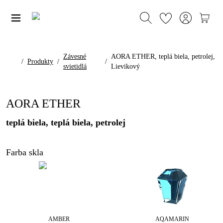
Závesné
AORA ETHER, teplá biela, petrolej,
/
Produkty
/
/
svietidlá
Lievikový
AORA ETHER
teplá biela, teplá biela, petrolej
Farba skla
AMBER
AQAMARIN