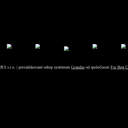
ES s.r.o.
| prevádzkované eshop systémom
Grandus
od spoločnosti
For Best Cl