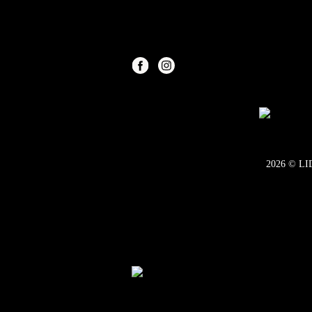
2026
©
LID