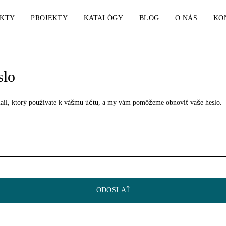
KTY
PROJEKTY
KATALÓGY
BLOG
O NÁS
KO
slo
email, ktorý používate k vášmu účtu, a my vám pomôžeme obnoviť vaše heslo.
ODOSLAŤ