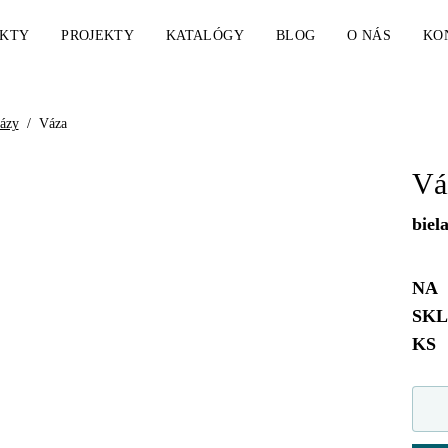
KTY
PROJEKTY
KATALÓGY
BLOG
O NÁS
KO
ázy
/
Váza
Vá
biel
NA
SK
KS