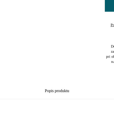
Pr
D
z
pri 
n
Popis produktu