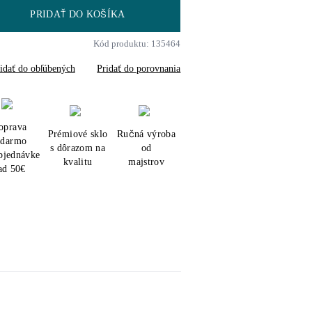
PRIDAŤ DO KOŠÍKA
Kód produktu: 135464
idať do obľúbených
Pridať do porovnania
oprava
Prémiové sklo
Ručná výroba
adarmo
s dôrazom na
od
objednávke
kvalitu
majstrov
ad 50€