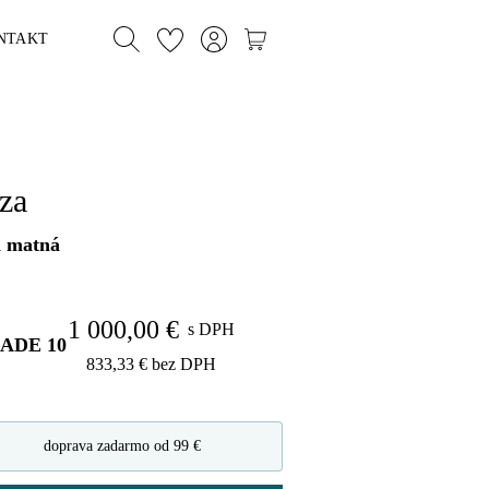
NTAKT
za
a matná
1 000,00 €
s DPH
LADE
10
833,33 €
bez DPH
doprava zadarmo od 99 €