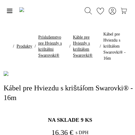
Kábel pre
Príslušenstvo
Káble pre
Hviezdu s
pre Hviezdy s
Hviezdy s
/
Produkty
/
/
/
krištáľom
krištáľmi
krištáľom
Swarovki® -
Swarovski®
Swarovki®
16m
Kábel pre Hviezdu s krištáľom Swarovki® -
16m
NA SKLADE
9
KS
16,36 €
s DPH