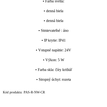
•
Farba svetla
:
•
denná biela
•
denná biela
•
Stmievateľné
:
áno
•
IP krytie
:
IP41
•
Vstupné napätie
:
24V
•
Výkon
:
5 W
•
Farba skla
:
číry krištáľ
•
Stropný úchyt
:
rozeta
Kód produktu:
PAS-R-NW-CR