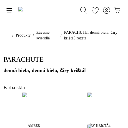
Závesné
PARACHUTE, denná biela, číry
/
Produkty
/
/
svietidlá
krištáľ, rozeta
PARACHUTE
denná biela, denná biela, číry krištáľ
Farba skla
AMBER
ČÍRY KRIŠTÁĽ